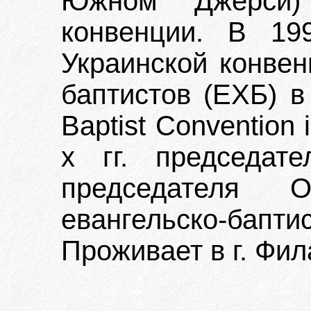
Южном Джерси)
конвенции. В 19
Украинской конвен
баптистов (ЕХБ) в
Baptist Convention 
х гг. председат
председателя О
евангельско-бап
Проживает в г. Фи