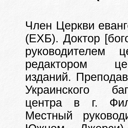
Член Церкви еванг
(ЕХБ). Доктор [бо
руководителем ц
редактором це
изданий. Преподав
Украинского бап
центра в г. Фил
Местный руковод