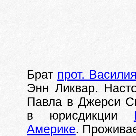
Брат
прот. Васили
Энн Ликвар. Насто
Павла в Джерси С
в юрисдикции
Америке
. Проживае