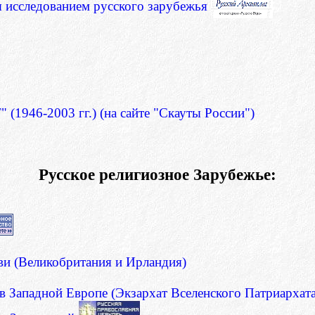
я исследованием русского зарубежья
1946-2003 гг.) (на сайте "Скауты России")
Русское религиозное Зарубежье:
ви (Великобритания и Ирландия)
 Западной Европе (Экзархат Вселенского Патриархата