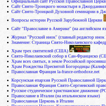
Официальный сайт Русской Православной Церкв
Сайт Свято-Троицкого монастыря в Джорданвил
Сайт Свято-Троицкой Духовной семинарии в Дж
Вопросы истории Русской Зарубежной Церкви
Сайт "Православие в Америке" (на английском я
Журнал "Русский инок" (главный редактор инок
Знамение: Страница Свято-Николаевского кафе
Храм трех святителей (США)
Свято-Николаевский собор в Сан-Франциско (
Храм всех святых, в земле Российской просия
Храм Рождества Пресвятой Богородицы (Кали
Православная Франция la-france-orthodoxe.net
Корсунская епархия Русской Православной Цер
Православная Франция
Свято-Сергиевский прав
Русское студенческое христианское движение (
Православие в Италии (на итальянском языке)
Православная Церковь в Италии