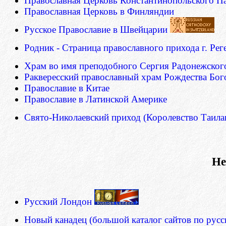
Православная Церковь Константинопольского Па
Православная Церковь в Финляндии
Русское Православие в Швейцарии
Родник - Страница православного прихода г. Рег
Храм во имя преподобного Сергия Радонежског
Раквересский православный храм Рождества Бог
Православие в Китае
Православие в Латинской Америке
Свято-Николаевский приход (Королевство Таил
Не
Русский Лондон
Новый канадец (большой каталог сайтов по рус