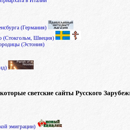
триархата в Италии
енсбурга (Германия)
о (Стокгольм, Швеция)
ородицы (Эстония)
анд)
которые светские сайты Русского Зарубеж
ской эмиграции)