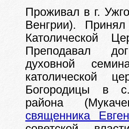
Проживал в г. Ужг
Венгрии). Приня
Католической Це
Преподавал до
духовной семина
католической це
Богородицы в с.
района (Мукаче
священника Евге
советской влас