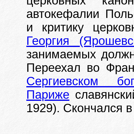
церковных канон
автокефалии Поль
и критику церко
Георгия (Ярошевс
занимаемых должн
Переехал во Фра
Сергиевском бо
Париже
славянский
1929). Скончался в