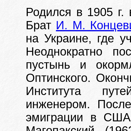
Родился в 1905 г.
Брат
И. М. Концев
на Украине, где у
Неоднократно по
пустынь и окорм
Оптинского. Оконч
Института пут
инженером. Посл
эмиграции в США.
Магопакский (196