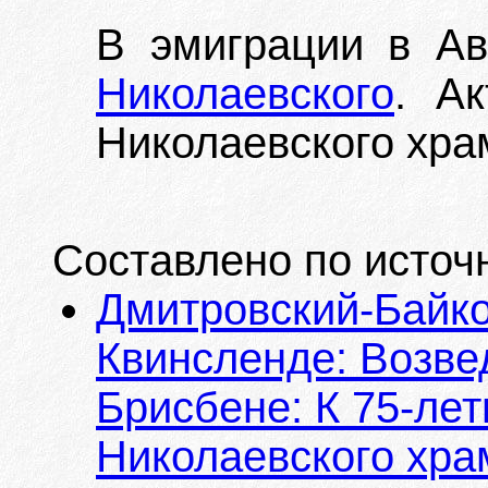
В эмиграции в Ав
Николаевского
. А
Николаевского храма
Составлено по источ
Дмитровский-Байков
Квинсленде: Возве
Брисбене: К 75-ле
Николаевского храма