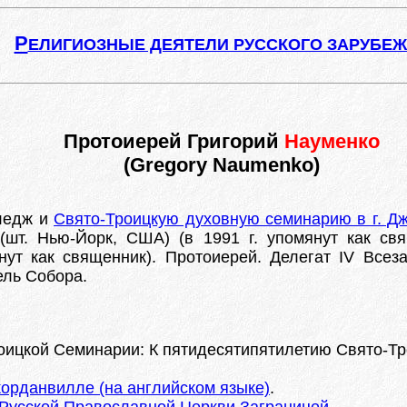
Р
ЕЛИГИОЗНЫЕ ДЕЯТЕЛИ РУССКОГО ЗАРУБЕ
Протоиерей Григорий
Науменко
(Gregory Naumenko)
ледж и
Свято-Троицкую духовную семинарию в г. 
 (шт. Нью-Йорк, США) (в 1991 г. упомянут как с
янут как священник). Протоиерей. Делегат IV Все
ель Собора.
оицкой Семинарии: К пятидесятипятилетию Свято-Тро
орданвилле (на английском языке)
.