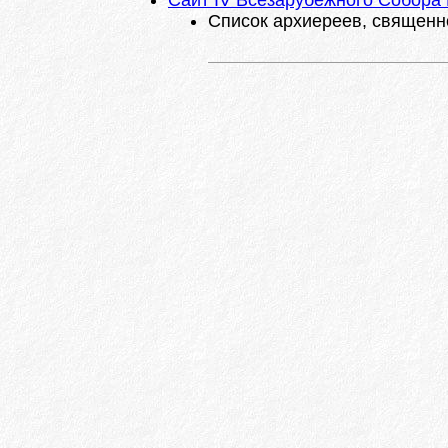
Сайт IV Всезарубежного Собора
Список архиереев, священно