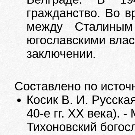
гражданство. Во в
между Сталиным
югославскими власт
заключении.
Составлено по источ
Косик В. И. Русска
40-е гг. XX века). 
Тихоновский богосл