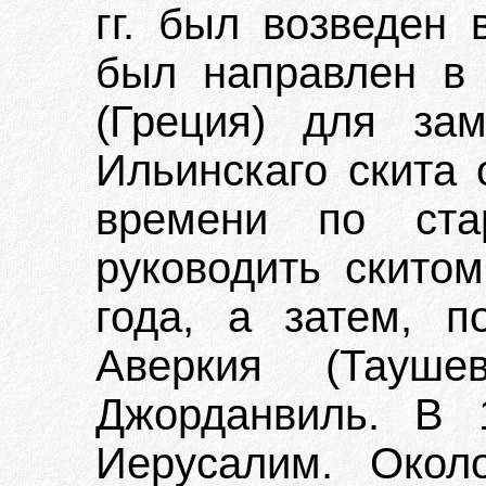
гг. был возведен 
был направлен в
(Греция) для за
Ильинскаго скита 
времени по ст
руководить скито
года, а затем, п
Аверкия (Тауш
Джорданвиль. В 
Иерусалим. Окол