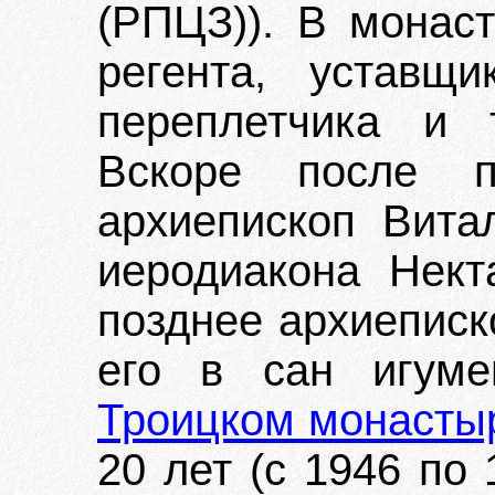
(РПЦЗ)). В монас
регента, уставщи
переплетчика и 
Вскоре после п
архиепископ Вита
иеродиакона Нект
позднее архиеписк
его в сан игум
Троицком монасты
20 лет (с 1946 по 