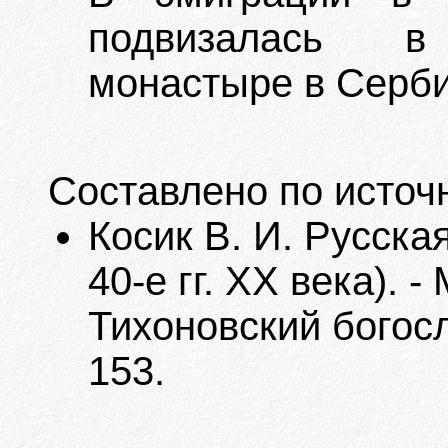
подвизалась в
монастыре в Серби
Составлено по источ
Косик В. И. Русска
40-е гг. XX века). 
Тихоновский богосл
153.