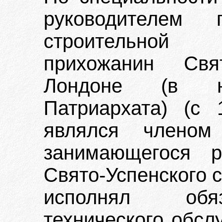
руководителем 
строительной 
прихожанин Свя
Лондоне (в юр
Патриархата) (с 
являлся членом 
занимающегося р
Свято-Успенского с
исполнял обяз
технического обс