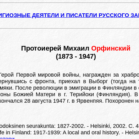
ИГИОЗНЫЕ ДЕЯТЕЛИ И ПИСАТЕЛИ РУССКОГО З
Протоиерей Михаил
Орфинский
(1873 - 1947)
 Герой Первой мировой войны, награжден за храбр
ернувшись с фронта, приехал в Выборг (тогда на 
амяки. После революции в эмиграции в Финляндии в 
коны Божией Матери в г. Терийоки (Финляндия). В
кончался 28 августа 1947 г. в Ярвенпяя. Похоронен
todoksinen seurakunta: 1827-2002. - Helsinki, 2002. С. 4
 in Finland: 1917-1939: A local and oral history. - Helsi