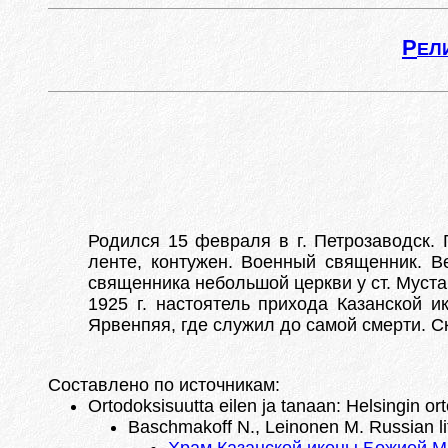
Р
ЕЛ
Родился 15 февраля в г. Петрозаводск.
ленте, контужен. Военный священник. В
священника небольшой церкви у ст. Муст
1925 г. настоятель прихода Казанской и
Ярвенпяя, где служил до самой смерти. С
Составлено по источникам:
Ortodoksisuutta eilen ja tanaan: Helsingin or
Baschmakoff N., Leinonen M. Russian life