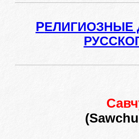
Р
ЕЛИГИОЗНЫЕ 
РУССКО
Сав
(Sawchuk