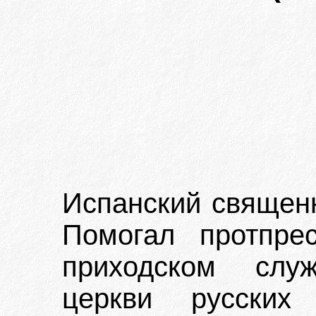
Испанский священн
Помогал протпре
приходском слу
церкви русских 