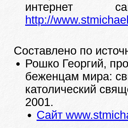
интернет с
http://www.stmichae
Составлено по источ
Рошко Георгий, пр
беженцам мира: св
католический священ
2001.
Сайт www.stmicha