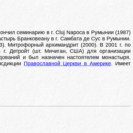
ончил семинарию в г. Cluj Napoca в Румынии (1987)
настырь Бранковеану в г. Самбата де Сус в Румынии.
3). Митрофорный архимандрит (2000). В 2001 г. по
г. Детройт (шт. Мичиган, США) для организации
дований и был назначен настоятелем монастыря.
рисдикции
Православной Церкви в Америке
. Имеет