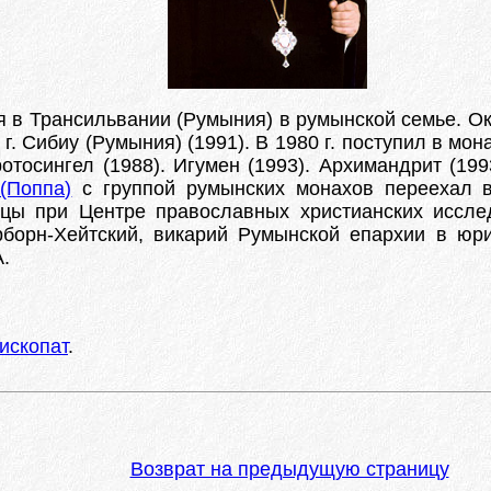
ия в Трансильвании (Румыния) в румынской семье. Ок
г. Сибиу (Румыния) (1991). В 1980 г. поступил в мо
отосингел (1988). Игумен (1993). Архимандрит (199
(Поппа)
с группой румынских монахов переехал в 
цы при Центре православных христианских иссле
ирборн-Хейтский, викарий Румынской епархии в ю
.
ископат
.
Возврат на предыдущую страницу