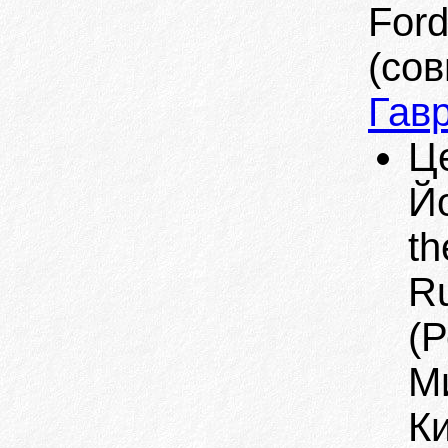
Ford
(со
Гав
Це
Йо
th
Ru
(Р
М
К