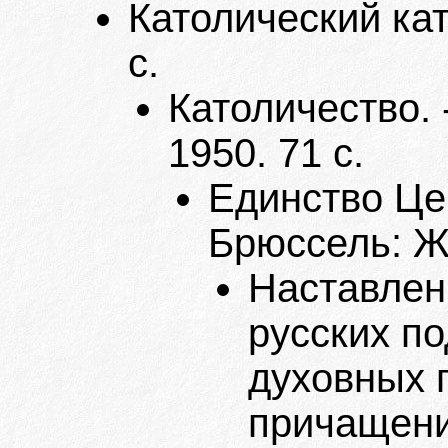
Католический кат
с.
Католичество. 
1950. 71 с.
Единство Цер
Брюссель: Жи
Наставлен
русских п
духовных 
причащени