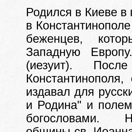
Родился в Киеве в 
в Константинополе
беженцев, кото
Западную Европу
(иезуит). Пос
Константинополя,
издавал для русск
и Родина" и поле
богословами. Н
общины св. Иоанна