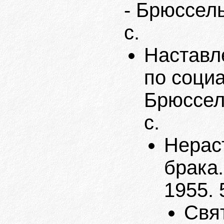
- Брюссель
с.
Наставл
по социа
Брюссель
с.
Нерас
брака.
1955. 
Свят