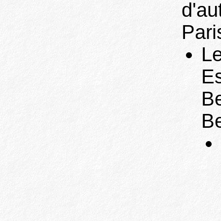
d'au
Pari
Le
Es
Be
Be