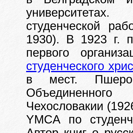
университетах
студенческой раб
1930). В 1923 г. 
первого организ
студенческого хри
в мест. Пшеров
Объединенног
Чехословакии (1926
YMCA по студенч
Автор книг о русс