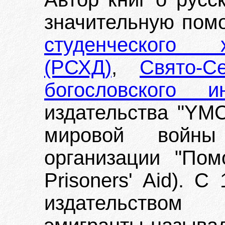
значительную пом
студенческого 
(РСХД)
,
Свято-С
богословского 
издательства "YMC
мировой войны
организации "По
Prisoners' Aid). С
издательством 