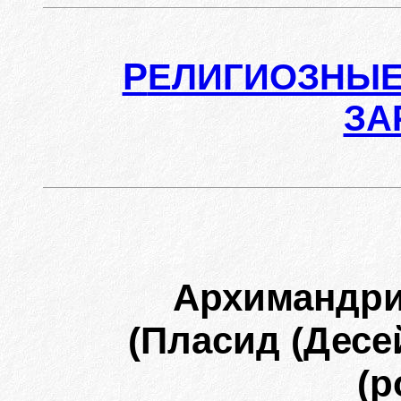
Р
ЕЛИГИОЗНЫЕ
ЗА
Архимандр
(Пласид (Десей)
(р