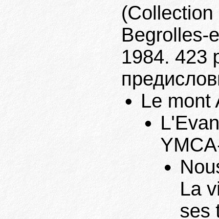
(Collection 
Begrolles-
1984. 423 
предислов
Le mont A
L'Evang
YMCA-P
Nous
La v
ses 