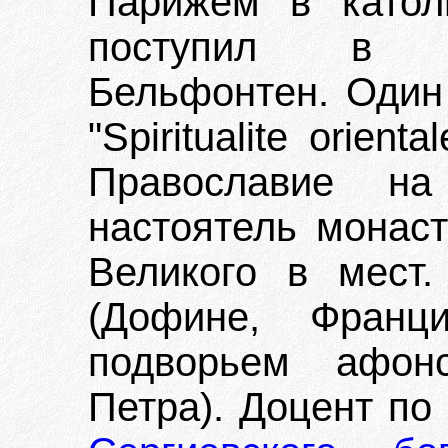
Парижем в катол
поступил в тр
Бельфонтен. Один 
"Spiritualite orien
Православие н
настоятель монас
Великого в мест.
(Дофине, Франци
подворьем афон
Петра). Доцент по