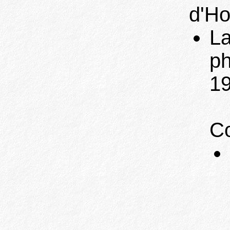
d'H
La
ph
19
С