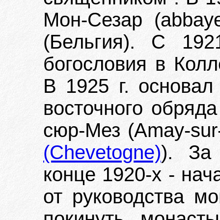
Мон-Сезар (abbay
(Бельгия). С 192
богословия в Колл
В 1925 г. основал
восточного обряда
сюр-Мез (Amay-sur
(Chevetogne)
). За
конце 1920-х - нач
от руководства м
покинуть монасты