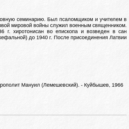
уховную семинарию. Был псаломщиком и учителем в
первой мировой войны служил военным священником.
36 г. хиротонисан во епископа и возведен в сан
кефальной) до 1940 г. После присоединения Латвии
трополит Мануил (Лемешевский). - Куйбышев, 1966