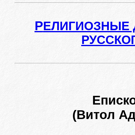
Р
ЕЛИГИОЗНЫЕ 
РУССКО
Еписк
(Витол Ада