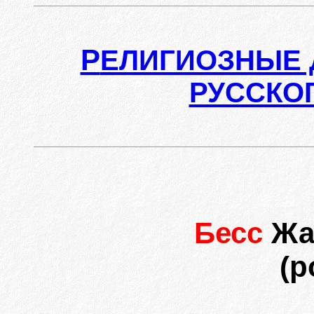
Р
ЕЛИГИОЗНЫЕ 
РУССКО
Бесс
Жан
(р