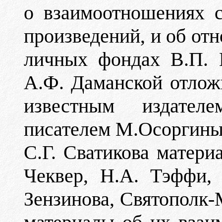
о взаимоотношениях с
произведений, и об отн
личных фондах В.П. 
А.Ф. Даманской отлож
известным издате
писателем М.Осоргиным
С.Г. Сватикова матер
Чеквер, Н.А. Тэффи,
Зензинова, Святополк-