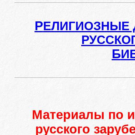
Р
ЕЛИГИОЗНЫЕ 
РУССКО
Б
И
Материалы по и
русского заруб