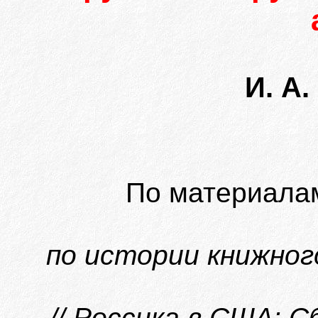
И. А
По материала
по истории книжного
// Россика в США: 