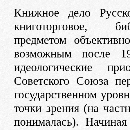
Книжное дело Русско
книготорговое, библ
предметом объективн
возможным после 19
идеологические пр
Советского Союза пе
государственном уровн
точки зрения (на част
понималась). Начина