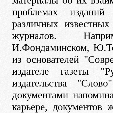
материалы об их взаи
проблемах изданий 
различных известных
журналов. Напр
И.Фондаминском, Ю.Т
из основателей "Совр
издателе газеты "Р
издательства "Слов
документами напомина
карьере, документов 