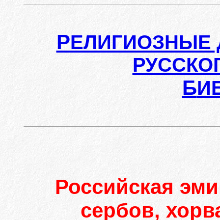
Р
ЕЛИГИОЗНЫЕ 
РУССКО
Б
И
Российская эми
сербов, хорв