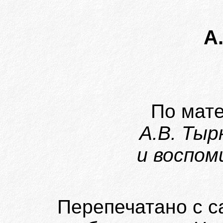
А
По мат
А.В. Тыр
и воспом
Перепечатано с с