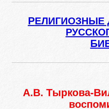
Р
ЕЛИГИОЗНЫЕ 
РУССКО
Б
И
А.В. Тыркова-Ви
воспом