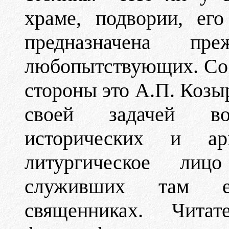
храме, подвории, ег
предназначена п
любопытствующих. Сос
стороны это А.П. Козыр
своей задачей во
исторических и ар
литургическое лиц
служивших там еп
священниках. Чита