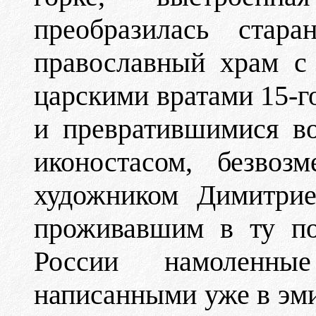
преобразилась стар
православный храм с
царскими вратами 15-г
и превратившимися в
иконостасом, безвоз
художником Димитрие
проживавшим в ту по
России намоленны
написанными уже в эми