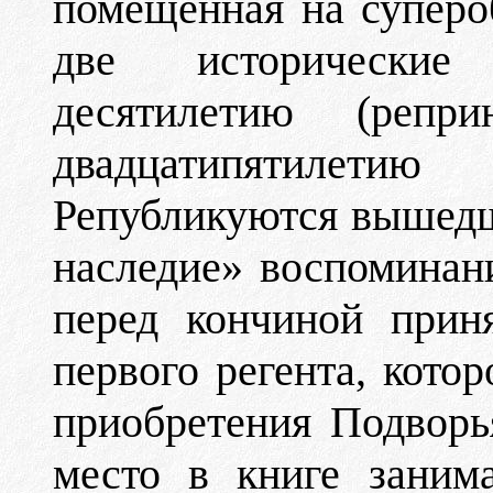
помещенная на суперо
две исторические
десятилетию (репри
двадцатипятилети
Републикуются вышед
наследие» воспоминан
перед кончиной прин
первого регента, кото
приобретения Подворь
место в книге заним