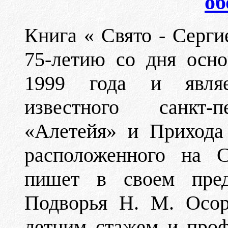
об
Книга « Свято - Серги
75-летию со дня осно
1999 года и являе
известного санкт-пе
«Алетейя» и Прихода
расположенного на С
пишет в своем пред
Подворья Н. М. Осор
летним стажем и проф