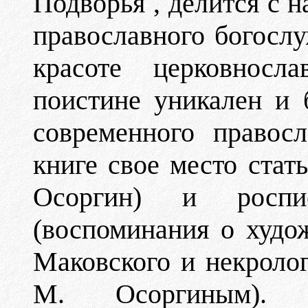
Подворья , делится с 
православного богослу
красоте церковносл
поистине уникален и 
современного правос
книге свое место стать
Осоргин) и роспи
(воспоминания о худо
Маковского и некроло
М. Осоргиным). 