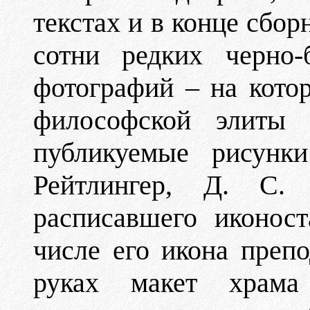
текстах и в конце сбор
сотни редких черно-
фотографий – на кото
философской элиты р
публикуемые рисунк
Рейтлингер, Д. С. С
расписавшего иконос
числе его икона преп
руках макет храма