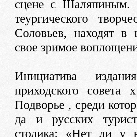
сцене с Шаляпиным. 
теургического творч
Соловьев, находят в 
свое зримое воплощени
Инициатива издан
приходского совета 
Подворье , среди кото
да и русских турист
столика: «Нет ли у 