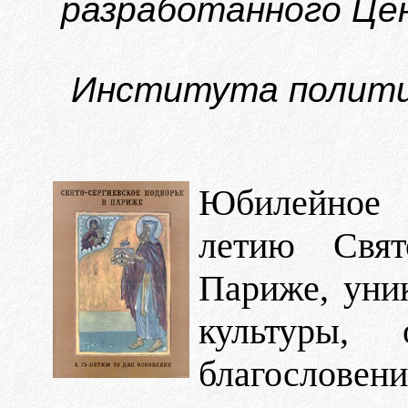
разработанного Цен
Института политич
Юбилейное 
летию Свят
Париже, уни
культуры,
благослове