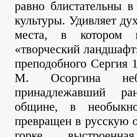
равно блистательны в
культуры. Удивляет ду
места, в котором 
«творческий ландшафт»
преподобного Сергия 1
М. Осоргина неб
принадлежавший ра
общине, в необыкн
превращен в русскую о
горке, выстроенн