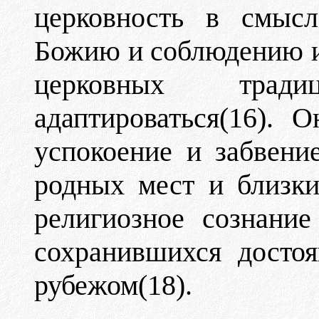
церковность в смыс
Божию и соблюдению и
церковных трад
адаптироваться(16). 
успокоение и забвени
родных мест и близки
религиозное сознани
сохранившихся досто
рубежом(18).