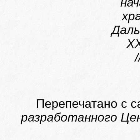
нач
хр
Даль
ХХ
Перепечатано с с
разработанного Цен