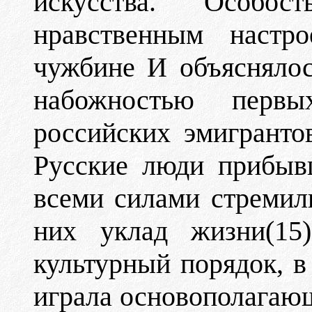
искусства. Особос
нравственным настр
чужбине И объяснялос
набожностью перв
российских эмигранто
Русские люди прибыв
всеми силами стремил
них уклад жизни(15)
культурный порядок, в
играла основополагающ