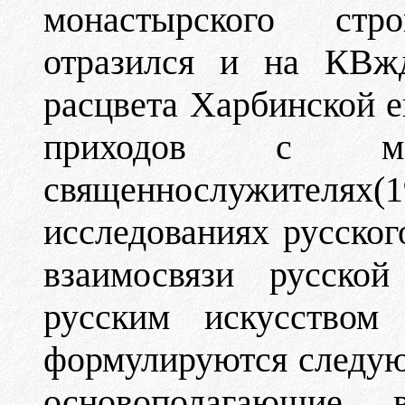
монастырского стр
отразился и на КВжд
расцвета Харбинской е
приходов с м
священнослужителя
исследованиях русског
взаимосвязи русско
русским искусством
формулируются следую
основополагающие в