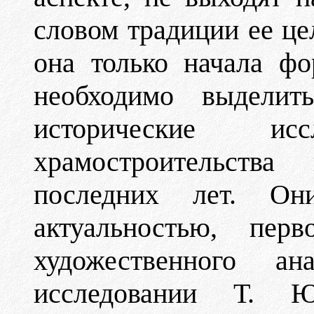
словом традиции ее це
она только начала фо
необходимо выделит
исторические исс
храмостроительст
последних лет. Он
актуальностью, перв
художественного ан
исследовании Т. Ю