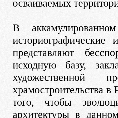
осваиваемых территори
В аккамулированно
историографические 
представляют бессп
исходную базу, закл
художественной пр
храмостроительства в 
того, чтобы эволюц
архитектуры в данном