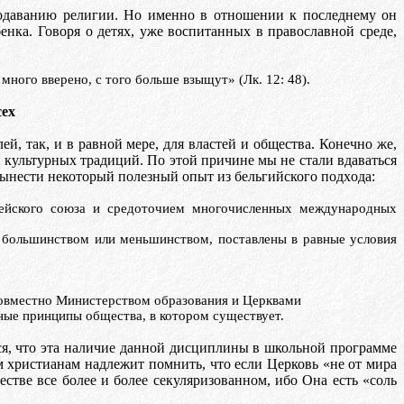
одаванию религии. Но именно в отношении к последнему он
енка. Говоря о детях, уже воспитанных в православной среде,
много вверено, с того больше взыщут» (Лк. 12: 48).
сех
й, так, и в равной мере, для властей и общества. Конечно же,
 культурных традиций. По этой причине мы не стали вдаваться
 вынести некоторый пол
e
зный
опыт из бельгийского
пoд
xo
да:
опейского союза и средоточием многочисленных международных
и большинством или меньшинством, поставлены в равные условия
совместно Министерством образования и Церквами
вные принципы общества, в котором существует.
тся, что эта наличие данной дисциплины в школьной программе
 христианам надлежит помнить, что если Церковь «не от мира
ществе все более и более секуляризованном, ибо Она есть «соль