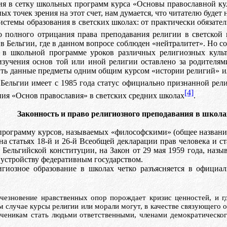
я в сетку школьных программ курса «Основы православной ку
ых точек зрения на этот счет, нам думается, что читателю будет
истемы образования в светских школах: от практически обязат
о полного отрицания права преподавания религии в светской 
в Бельгии, где в данном вопросе соблюден «нейтралитет».
Но со
» в школьной программе уроков различных религиозных куль
зучения основ той или иной религии оставлено за родителями
ть данные предметы одним общим курсом «истории религий» ил
 Бельгии имеет с 1985 года статус официально признанной рел
[4]
ия «Основ православия» в светских средних школах
.
Законность и право религиозного преподавания в школа
программу курсов, называемых «философскими» (общее название
на статьях 18-й и 26-й Всеобщей декларации прав человека и ст
 Бельгийской конституции, на Закон от 29 мая 1959 года, наз
у устройству федеративным государством.
гиозное образование в школах четко разъясняется в официа
чезновение нравственных опор порождает кризис ценностей, и г
м случае курсы религии или морали могут, в качестве связующего 
 ученикам стать людьми ответственными, членами
демократическог