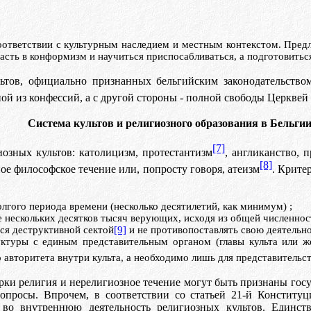
соответствии с культурным наследием и местным контекстом. Пред
асть в конформизм и научиться приспосабливаться, а подготовитьс
льтов, официально признанных бельгийским законодательство
ной из
конфессий
, а с другой стороны - полной свободы Церквей
Система культов и религиозного образования в Бельги
[7]
озных культов: католицизм, протестантизм
, англиканство, 
[8]
ное философское течение или, попросту говоря, атеизм
. Крите
олгого периода времени (несколько десятилетий, как минимум)
;
ее нескольких десятков тысяч верующих, исходя из общей численнос
ься деструктивной сектой
[9]
и не противопоставлять свою деятель
уктуры с единым представительным органом (главы культа или ж
 авторитета внутри культа, а необходимо лишь для представительст
верки религия и нерелигиозное течение могут быть признаны го
опросы. Впрочем, в соответствии со статьей 21-й Конституц
 во внутреннюю деятельность религиозных культов. Единс