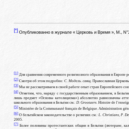
[*]
O
публикованн
o
в журнале «
Церковь и Время
»,
M
.,
N
°
[1]
Для сравнения современного религиозного образования в Европе 
[2]
Смотри об этом подробно:
С. Модель
.
с
вящ
. Православная Церковь 
[3]
Мы не рассматриваем в своей работе опыт стран Европейского сою
[4]
Отметим, что, наряду с государственным образованием, в Бельг
лишь предмет «Основы католицизма») абсолютно равнозначны аттест
школьного образования в Бельгии
см
.:
D
.
Grootaers
.
Histoire
de
l
’
ensei
[5]
Ministère de la Communauté français de Belgique. Administration génér
[6]
О бельгийском
законодательстве
о религиях см.:
L
.
Christians
,
P
.
D
2005.
[7]
Более половины протестантских общин в Бельгии (лютеране, ка