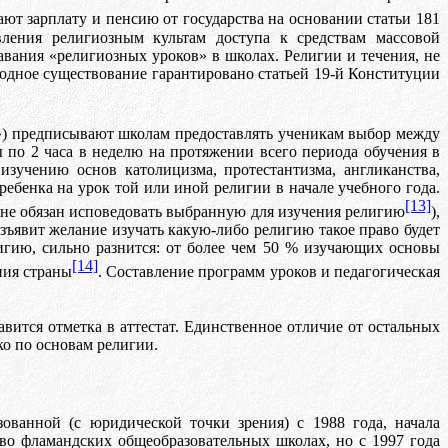
ют зарплату и пенсию от государства на основании статьи 181
вления религиозным культам доступа к средствам массовой
ания «религиозных уроков» в школах. Религии и течения, не
бодное существование гарантировано статьей 19-й Конституции
) предписывают школам предоставлять ученикам выбор между
 по 2 часа в неделю на протяжении всего периода обучения в
зучению основ католицизма, протестантизма, англиканства,
ребенка на урок той или иной религии в начале учебного года.
[13]
 не обязан исповедовать выбранную для изучения религию
),
зъявит желание изучать какую-либо религию такое право будет
гию, сильно разнится: от более чем 50 % изучающих основы
[14]
ния страны
. Составление программ уроков и педагогическая
вится отметка в аттестат. Единственное отличие от остальных
ко по
o
снов
a
м религии.
зованной (с юридической точки зрения) с 1988 года, начала
во фламандских общеобразовательных школах, но с 1997 года