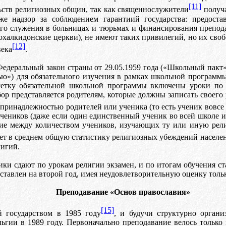
[11]
ств религиозных общин, так как священнослужители
получа
кже надзор за соблюдением
гарантиий
государства: предоста
го
служения в больницах и тюрьмах и финансирования преподав
охалкидонски
e
церкви), не имеют таких привилегий, но их сво
[12]
века
.
Федеральный закон страны от 29.05.1959
г
o
да
(«Школьный пакт»
ю») для обязательного изучения в рамках школьной программы
сетку обязательной школьной программы включены уроки по и
ор представляется родителям, которые должны записать своего 
 принадлежностью родителей или ученика (то есть ученик вовсе
чеников (даже если один единственный ученик во всей школе
и
ие между количеством учеников, изучающих ту или иную рели
ает в среднем общую статистику религиозных убеждений населе
лигий.
ки сдают по урокам религии экзамен, и по итогам обучения ста
оставлен на второй год, имея неудовлетворительную оценку толь
Преподавание «Основ православия»
[15]
 государством в 1985 году
, и будучи структурно органи
гии в 1989 году. Первоначально преподавание велось только 