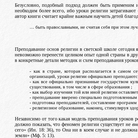
Безусловно, подобный подход должен быть применим 
необходим более всего, ибо уроки религии затрагивают 
автор книги считает крайне важным научить детей благо
… быть православными, не считая себя при этом лучш
Преподавание
o
снов религии в светской школе сегодня я
невозможно перенести целиком опыт одной страны в друг
в конкретные детали методик и схем преподавания уроков
- как в стране, которая располагается в самом
организаций, уроки религии официально преподаютс
- как все официально признанные государством
кул
существования, в том числе в сфере образования
;
- как выбор изучения той или иной религии оставляе
- преподавание вверено специально подготовленным
- подготовка преподавателей, составление програм
- религиозное образование, наконец, стимулируя зд
Независимо от того какая модель преподавания уроков р
должно показать, что феномен религии существует не
вн
сего» (Ин. 18: 36), то Она ни в коем случае и не должн
земли» (
Мф
. 5: 13).