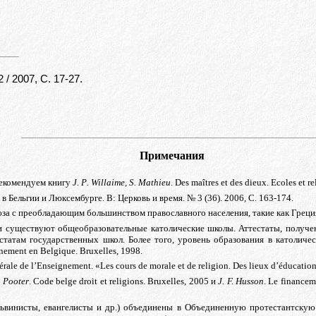
2 / 2007,
C
. 17-27.
Примечания
рекомендуем книгу
J
.
P
.
Willaime
,
S
.
Mathieu
.
Des maîtres et des dieux. Ecoles et re
в Бельгии и Люксембурге. В: Церковь и время. № 3 (36). 2006, С. 163-174.
за с преобладающим большинством православного населения, такие как Греция
ии существуют общеобразовательные католические школы. Аттестаты, получе
атам государственных школ. Более того, уровень образования в католичес
gnement
en
Belgique
.
Bruxelles, 1998
.
ale de l’Enseignement. «Les cours de morale et de religion. Des lieux d’éducation
e
Pooter
.
Code belge droit et religions. Bruxelles, 2005
и
J. F.
Husson
. Le financem
львинисты, евангелисты и др.) объединены в Объединенную протестантскую