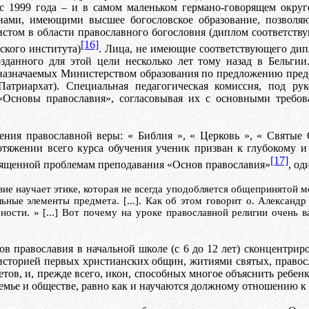
 с 1999 года – и в самом маленьком германо-говорящем окру
рянами, имеющими высшее богословское образование, позвол
и
c
т
o
м в
o
бл
ac
ти
православного богословия (диплом соответству
[16]
ского института)
. Лица, не имеющие соответствующего дипл
озданного для этой цели несколько лет тому назад в Бельги
, назначаемых Министерством образования по предложению пре
атриархат). Специальная педагогическая комиссия, под рук
«Основы православия», согласовывая их с основными требо
ения православной веры: «
Библия
», «
Церковь
», «
C
вятые
отяжении всего курса обучения ученик призван к глубокому 
[17]
вященной проблемам преподавания «Основ православия»
, од
е научает этике, которая не всегда уподобляется общепринятой м
ьные элементы предмета. [...]. Как об этом
говорит
о. Александ
ности. » [...] Вот почему на уроке православной религии очень
ов православия в начальной школе (с 6 до 12 лет) сконцентри
, историей первых христианских общин, житиями святых, право
тов, и, прежде всего, икон, способных многое объяснить ребенк
семье и обществе, равно как и научаются должному отношению 