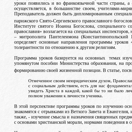
уроки появились и во франкоязычной части страны, а
осуществляется, в большинстве своем, учителями-ми
Преподаватель должен быть дипломированным
специал
парижского Свято-Сергиевского православного богослов
Институте святого Иоанна Богослова, специального с
православия» возлагается на специальных инспекторов
– митрополита
Пантелеимона
(Константинопольский П
определяет основные направления программы уроков 
толерантности по отношению к другим религиям.
Программа уроков базируется на основных темах изуч
упомянутом пособии Министерства образования, на пр
формированию своей жизненной позиции. В статье, пос
Отмеченное своим неюридическим духом, Православи
с социальным действием, есть для нас фундаментал
увидеть Христа в каждой, какой бы то ни было лич
полном уважении к личности ученика.
В этой перспективе программы уроков
п
o
изучению
o
сн
знакомятся с отрывками из Ветхого Завета и Евангелия
также, - изучение смысла и назначения священных предме
с основами христианской морали, нормами поведения в 