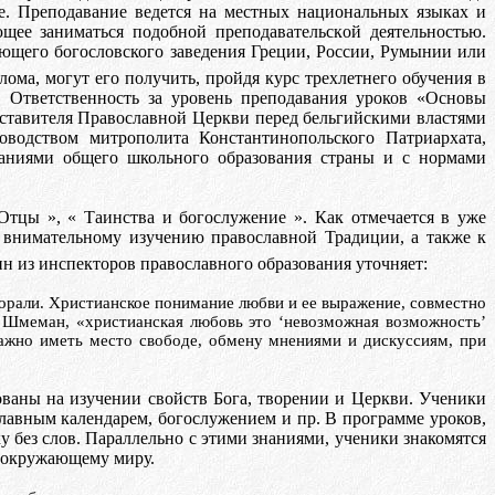
ге. Преподавание ведется на местных национальных языках и
яющее
заним
a
ть
c
я
подобнoй
преподавательскoй
деятельностью.
ющего богословского заведения Греции, России, Румынии или
ома, могут его получить, пройдя курс трехлетнего обучения в
и. Ответственность за уровень преподавания уроков «Основы
дставителя Православной Церкви перед бельгийскими властями
оводством митрополита Константинопольского Патриархата,
ваниями общего школьного образования страны и с нормами
Отцы
», «
Tаинства
и богослужение
». Как отмечается в уже
и внимательному изучению православной Традиции, а также к
ин из инспекторов православного образования уточняет:
орали. Христианское понимание любви и ее выражение, совместно
р
Шмеман
, «христианская любовь это ‘невозможная возможность’
 важно иметь место свободе, обмену мнениями и дискуссиям, при
рованы на изучении свойств Бога, творении и Церкви. Ученики
славным календарем, богослужением и пр. В программе уроков,
у без слов. Параллельно с этими знаниями, ученики знакомятся
к окружающему миру.