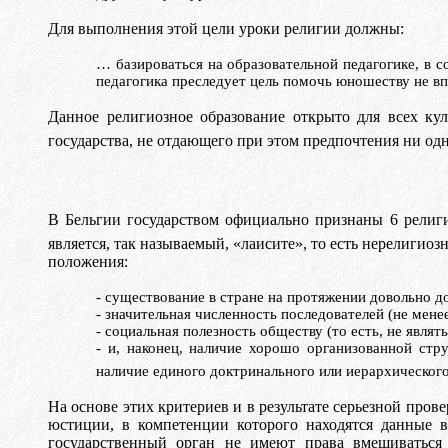
Для выполнения этой цели уроки религии должны:
… базироваться на образовательной педагогике, в 
педагогика преследует цель помочь юношеству не вп
Данное религиозное образование открыто для всех ку
государства, не отдающего при этом предпочтения ни од
В Бельгии государством официально
признаны
6 религи
является, так называемый, «
л
a
иcитe
», то есть нерелигиоз
положения:
- существование в стране на протяжении довольно д
- значительная численность последователей (не мен
- социальная полезность обществу (то есть, не являт
- и, наконец, наличие хорошо организованной стр
наличие единого доктринального или иерархического
На основе этих критериев и в результате серьезной про
юстиции, в компетенции которого находятся данные в
государственный орган не имеют права вмешиваться