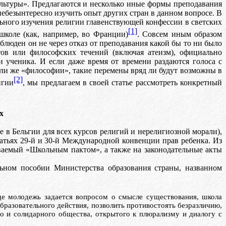
льтуры». Предлагаются и несколько иные формы преподавания
 небезынтересно изучить опыт других стран в данном вопросе.
В
ельного изучения религии главенствующей
конфессии
в светских
[1]
школе (как, например, во Франции)
. Совсем иным образом
блюден он не через отказ от преподавания какой
бы
то ни было
тов или философских течений (включая атеизм), официально
 ученика. И если даже время от времени раздаются голоса с
и же «философии», такие перемены вряд ли будут возможны в
[2]
игии
, мы предлагаем в своей статье рассмотреть конкретный
х
 в Бельгии для всех курсов религий и нерелигиозной морали),
атьях 29-й и 30-й
M
еждyнаpoдной
конвенции прав ребенка. Из
ываемый «Школьным пактом», а также на законодательные акты
льном пособии Министерства образования страны, названном
де молодежь задается вопросом о смысле существования, школа
образовательного действия, позволить противостоять безразличию,
о и солидарного общества
, открытого к плюрализму и диалогу с