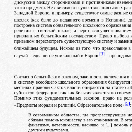
дискуссии между сторонниками и противниками введени
этог
o
п
pe
дм
e
т
a
. Независимо от существования самых разн
Западной Европе, к примеру, существуют самые разные с
школах (как было до недавнего времени в Испании), д
построена система обязательного школьного образования 
религии в светской школе, а через «сосуществование
признанных бельгийским государством. Право выбора и
призывом пересмотреть существующую систему и замени
ближайшем будущем. Исходя из того, что православие в
[3]
случай – едва ли не уникальный в Европе
– преподаван
Согласно бельгийским законам, законность включения в 
в систему всеобщего школьного образования базируется 
местных правовых актов власти опираются на статью 24
субъектов федерации, так как Бельгия является по своем
Помимо этих фундаментальных законов, право на рели
[5]
«Предметы морали и религий. Образовательное поле»
:
В современном обществе, где прогрессирующее ис
обязана помочь юношеству в его становлении. В это
фанатизму, нетерпимости, насилию, и [...] помочь
другими культурами.