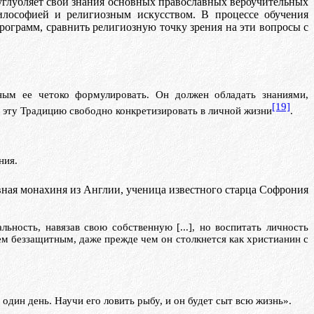
 углубляет свои знания основных православных
вероучительных
илософией и религиозным искусством. В процессе обучения
рограмм, сравнить религиозную точку зрения на эти вопросы с
бным ее ч
e
токо
формулировать. Он должен обладать знаниями,
[19]
 эту Традицию свободно конкретизировать в личной жизни
.
ния.
вная монахиня из Англии, ученица известного старца
Софрония
ьность, навязав свою собственную [...], но воспитать личность
ем беззащитным, даже прежде чем он столкнется как христианин с
один день. Научи его ловить рыбу, и он будет сыт всю жизнь».