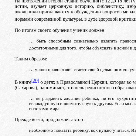
На протяжении второй стадии обучения (с 12 до 18 лет)
истин, изучает церковную историю,
библеистику
, изб
школьники приглашаются к обсуждению вопросов морали,
нормами современной культуры, в духе здоровой критик
По итогам своего обучения ученик должен:
… быть способным сознательно излагать правосл
достаточными для того, чтобы объяснять в ясной и
Таким образом:
… уроки православия ставят своей целью помочь уче
[20]
В книге
о детях в Православной Церкви, которая во 
(Сахарова), напоминает, что цель религиозного образова
…
н
e
раздавить желание ребенка, ни его «укротить
великодушную и внимательную к другим. Если мы ли
вызовами мира.
Прежде всего, продолжает автор
необходимо показать ребенку,
как
н
y
жнo
учиться. Из