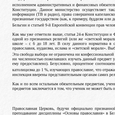
исполнением административных и финансовых обязатель
Конституции. Данное министерство осуществляет та
информации (ТВ и радио), права совершения
капеланско
признанные государством (как, к примеру, буддизм или
д
Бельгии и статьей 9-й Европейской конвенции прав чело
Как мы уже отметили выше, статья 24-я Конституции и 
одной из признанных религий (или же «светской мораль
школе – с 6 до 18 лет. В силу данного норматива в 
православия, иудаизма, ислама и «светской морали». Выб
Эта свобода выбора не ограничена ни конфессиональной
ни численностью пожелавших изучать данный предмет у
ему предоставлено).
Безусловно, процентное соотношен
католицизма до 1 %, изучающих православие, что отраж
инспекция вверены представительным органам самих ре
Как и по всем остальным обязательным предметам, учени
предметов заключается в том, что ученик не может быть 
Православная Церковь, будучи официально признанной
преподавание дисциплины «Основы православия» в Бель