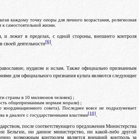
лагая каждому точку опоры для личного возрастания, религиозная
я к самостоятельной жизни.
м, и лежит в пределах, с одной стороны,
внешн
e
го
контроля
[6]
 в своей деятельности
.
и
православие, иудаизм и ислам. Также официально признанным
риями для официального признания культа являются следующие
ти страны в 10 миллионов человек)
;
ность общепризнанным нормам морали)
;
е координационного совета). Последнее вовсе не подразумевает
[10]
ва в диалоге с государственными властями
.
сударством, после соответствующего предложения Министерства
ии Бельгии, ни данное министерство, ни какой-либо другой
твенно возможным контролем является внешний
контроль за