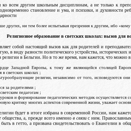
и ко всем другим школьным дисциплинам, а не только к преп
одновременно становление и ума, и психики, и духовности реб
дарности
е других, ни тем более испытывая презрения к другим, ибо «кому 
Религиозное образование в светских школах: вызов для в
вляет собой настоящий вызов как для родителей и преподавателе
ую, в виду разности политического устройства, исторических и
 религии в Бельгии. Но в то же время, нам кажется, что можно
 сердце Западной Европы, к тому же являющейся столицей Евр
я в светских школах
;
ьтурообразующие
религии, независимо от того, исповедуются он
тся за родителями
;
 светским педагогам
;
м уроков и формирование педагогических методик осуществляется 
оровую критику многих аспектов современной жизни, уважает осно
елигии будет в итоге избрана в современной России, нам каже
е
общества, а, прежде всего именно
в связи
с ним. Православным
а быть в гетто, а призвана свидетельствовать о Евангелии в об