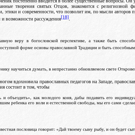
 ученик постепенно вводится в более существенные вопросы. Он
ранные творения святых Отцов, знакомится с религиозной ф
 этики и современности, что позволит им, по мысли авторов п
[18]
и и возможности рассуждения
.
авную веру в богословской перспективе, а также быть спосо
 доступной форме основы православной Традиции и быть способным
нику научиться думать, в непрестанно обновляемом свете Открове
многом вдохновила православных педагогов на Западе, правосла
ния
coc
т
o
ит
в т
o
м, чтобы
 и объездить», как молодого коня, дабы подавить его индивидуал
шим ребенка его воли и естественной свободы, мы его сами сдела
вестная пословица говорит: «Дай твоему сыну рыбу, и он будет сыт 