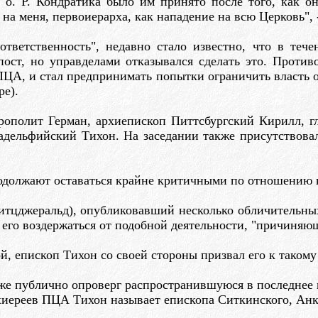
о. Р. Кондратика было им принято после того, как о
на меня, первоиерарха, как нападение на всю Церковь", 
ответственность", недавно стало известно, что в теч
пост, но управделами отказывался сделать это. Прот
 ПЦА, и стал предпринимать попытки ограничить власть о
ре).
ополит Герман, архиепископ Питтсбургский Кирилл, г
дельфийский Тихон. На заседании также присутствовал
одолжают оставаться крайне критичными по отношению 
итцджеральд), опубликовавший несколько обличительны
его воздержаться от подобной деятельности, "причиняю
, епископ Тихон со своей стороны призвал его к такому
кже публично опроверг распространившуюся в последнее 
рхиереев ПЦА Тихон называет епископа Ситкинского, Ан