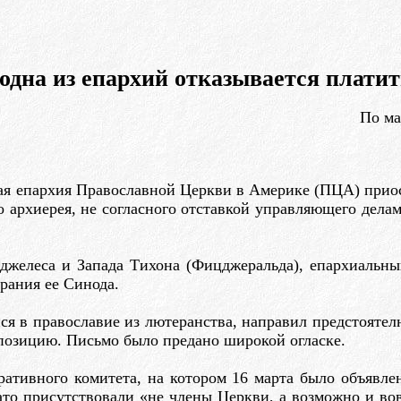
одна из епархий отказывается плати
По м
ная епархия Православной Церкви в Америке (ПЦА) прио
 архиерея, не согласного отставкой управляющего дела
желеса и Запада Тихона (Фицджеральда), епархиальны
рания ее Синода.
йся в православие из лютеранства, направил предстоят
 позицию. Письмо было предано широкой огласке.
ративного комитета, на котором 16 марта было объявле
то присутствовали «не члены Церкви, а возможно и вов