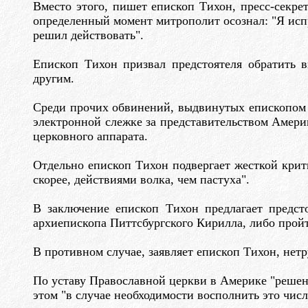
Вместо этого, пишет епископ Тихон, пресс-секре
определенный момент митрополит осознал: "Я испр
решил действовать".
Епископ Тихон призвал предстоятеля обратить 
другим.
Среди прочих обвинений, выдвинутых епископом 
электронной слежке за представительством Амер
церковного аппарата.
Отдельно епископ Тихон подвергает жесткой крит
скорее, действиями волка, чем пастуха".
В заключение епископ Тихон предлагает предст
архиепископа Питтсбургского Кирилла, либо пройт
В противном случае, заявляет епископ Тихон, нет
По уставу Православной церкви в Америке "решен
этом "в случае необходимости восполнить это чи