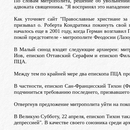
По словам митрополита, решение об увольнении 
адвоката священника. "Я воспринял это нападение 
Как уточняет сайт "Православные христиане за 
призывал о. Роберта Кондратика покинуть свой 
началось еще в 2001 году, когда Герман возглавил
покой предстоятеле - митрополите Феодосии (Лазо
В Малый синод входят следующие архиереи: митр
Иов, епископ Оттавский Серафим и епископ Фила
ПЦА.
Между тем по крайней мере два епископа ПЦА пр
В частности, епископ Сан-Францисский Тихон (Ф
подчиниться требованию последнего, призвавшего 
Отвергнув предложение митрополита уйти на покой
В Великую Субботу, 22 апреля, епископ Тихон та
депрессией". В качестве своего союзника среди а