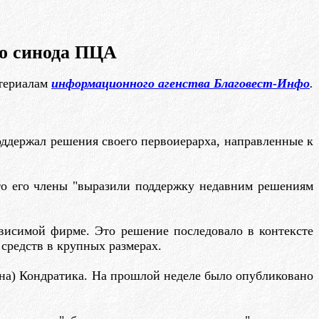
о синода ПЦА
териалам
информационного агенства Благовест-Инфо
.
ддержал решения своего первоиерарха, направленные к
что его члены "выразили поддержку недавним решениям
ависимой фирме. Это решение последовало в контексте
 средств в крупных размерах.
она) Кондратика. На прошлой неделе было опубликовано