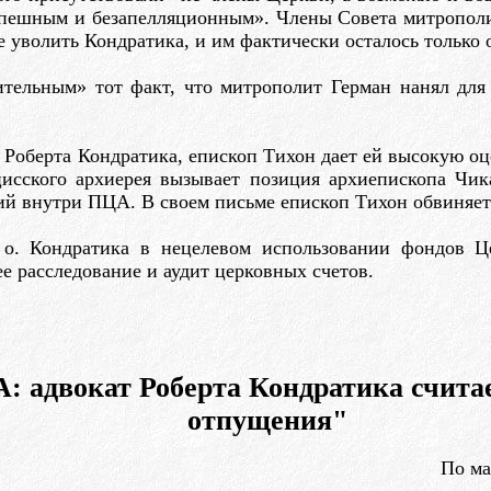
спешным и безапелляционным». Члены Совета митрополии
уволить Кондратика, и им фактически осталось только 
бительным» тот факт, что митрополит Герман нанял д
Роберта Кондратика, епископ Тихон дает ей высокую оцен
исского архиерея вызывает позиция архиепископа Чика
 внутри ПЦА. В своем письме епископ Тихон обвиняет И
 о. Кондратика в нецелевом использовании фондов Ц
е расследование и аудит церковных счетов.
 адвокат Роберта Кондратика считает
отпущения"
По м