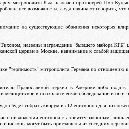
тарем митрополита был назначен протоиерей Пол Куцынд
обовал все возможности, люди начинают говорить, что я
внимание на существующие обвинения некоторых клир
Тихоном, названы награждение "бывшего майора КГБ" ц
иканской церкви в Москве, невнимание к слабой защище
ике "терпимость" митрополита Германа по отношению к 
оятелю Православной церкви в Америке либо подать в
и медицинское и психологическое обследование и по его
рудно будет собрать кворум из 12 епископов для низложе
ие о низложении епископа становится законным, лишь е
сло епископы могут быть приглашены из соседних церков