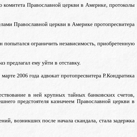
о комитета Православной церкви в Америке, протоколы
елами Православной церкви в Америке протопресвитера
 он попытался ограничить независимость, приобретенную
з предлагал ему уйти в отставку.
 марте 2006 года адвокат протопресвитера Р.Кондратика
ествование в ней крупных тайных банковских счетов,
ешнего предстоятеля казначеем Православной церкви в
ний, возникших после начала скандала, стала задержка