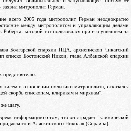
н получил "обвинительное и запугивающее" письмо от
- заявил митрополит Герман.
ение всего 2005 года митрополит Герман неоднократно
ивостояние между митрополитом и управляющим делами
. Роберта, которой тот пользовался при его ушедшем на
лава Болгарской епархии ПЦА, архиепископ Чикагский
п еписко Бостонский Никон, глава Албанской епархии
к предстоятелю.
х писем в отношении политики митрополита, отказался
щей скорбь епископам, клирикам и мирянам".
 же шагу.
время информацию о том, что он страдает "клинической
кориджского и Аляскинского Николая (Сораича).