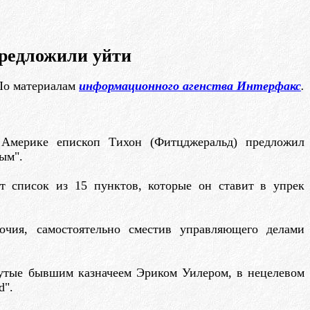
редложили уйти
По материалам
информационного агенства Интерфакс
.
Америке епископ Тихон (Фитцджеральд) предложил
ым".
т список из 15 пунктов, которые он ставит в упрек
очия, самостоятельно сместив управляющего делами
инутые бывшим казначеем Эриком Уилером, в нецелевом
d".