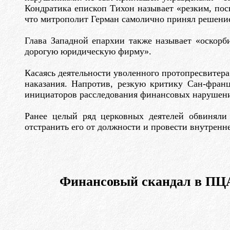
Кондратика епископ Тихон называет «резким, по
что митрополит Герман самолично принял решение 
Глава Западной епархии также называет «оскор
дорогую юридическую фирму».
Касаясь деятельности уволенного протопресвитера 
наказания. Напротив, резкую критику Сан-франц
инициаторов расследования финансовых нарушений
Ранее целый ряд церковных деятелей обвиняли
отстранить его от должности и провести внутренне
Финансовый скандал в ПЦА: