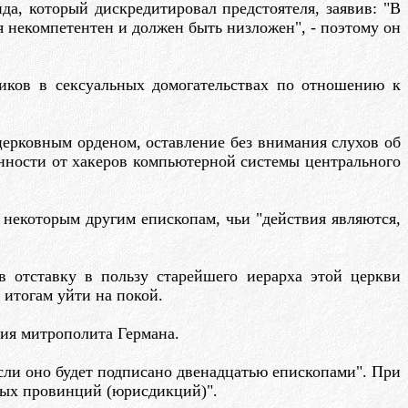
а, который дискредитировал предстоятеля, заявив: "В
 некомпетентен и должен быть низложен", - поэтому он
иков в сексуальных домогательствах по отношению к
ерковным орденом, оставление без внимания слухов об
нности от хакеров компьютерной системы центрального
некоторым другим епископам, чьи "действия являются,
 отставку в пользу старейшего иерарха этой церкви
 итогам уйти на покой.
ния митрополита Германа.
сли оно будет подписано двенадцатью епископами". При
ных провинций (юрисдикций)".