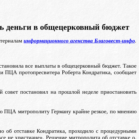
ть деньги в общецерковный бюджет
атериалам
информационного агенства Благовест-инфо
.
становила все выплаты в общецерковный бюджет. Такое
ми ПЦА протопресвитера Роберта Кондратика, сообщает
й совет постановил на прошлой неделе приостановить
елю ПЦА митрополиту Герману крайне резкое, по мнению
но об отставке Кондратика, проходило с процедурными
се не христиане». Решение митрополита об отставке о.