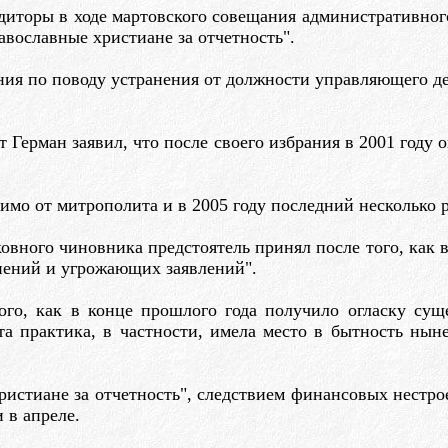
диторы в ходе мартовского совещания административног
авославные христиане за отчетность".
ния по поводу устранения от должности управляющего д
 Герман заявил, что после своего избрания в 2001 году
мо от митрополита и в 2005 году последний несколько ра
вного чиновника предстоятель принял после того, как в
нений и угрожающих заявлений".
го, как в конце прошлого года получило огласку сущ
а практика, в частности, имела место в бытность нын
истиане за отчетность", следствием финансовых нестрое
 в апреле.