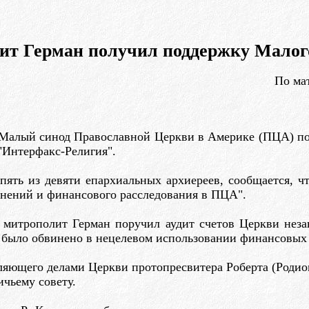
ит Герман получил поддержку Малог
По ма
 Малый синод Православной Церкви в Америке (ПЦА) по
"Интерфакс-Религия".
 пять из девяти епархиальных архиереев, сообщается, 
енений и финансового расследования в ПЦА".
а митрополит Герман поручил аудит счетов Церкви нез
во было обвинено в нецелевом использовании финансовых
вляющего делами Церкви протопресвитера Роберта (Роди
чьему совету.