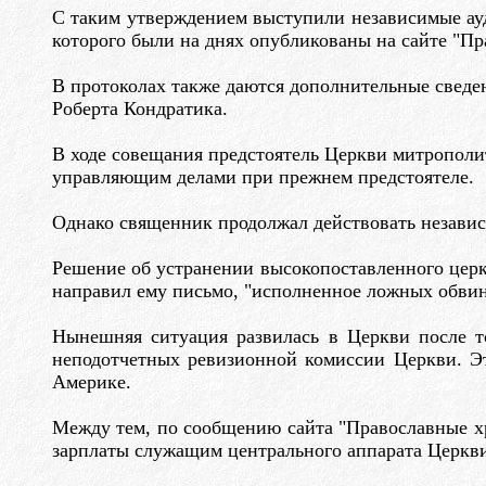
С таким утверждением выступили независимые ау
которого были на днях опубликованы на сайте "Пр
В протоколах также даются дополнительные сведе
Роберта Кондратика.
В ходе совещания предстоятель Церкви митрополит
управляющим делами при прежнем предстоятеле.
Однако священник продолжал действовать независи
Решение об устранении высокопоставленного церко
направил ему письмо, "исполненное ложных обви
Нынешняя ситуация развилась в Церкви после то
неподотчетных ревизионной комиссии Церкви. Эт
Америке.
Между тем, по сообщению сайта "Православные хр
зарплаты служащим центрального аппарата Церкви