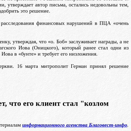
, утверждает автор письма, остались недовольны тем,
одобрить это решение.
ля расследования финансовых нарушений в ПЦА «очень
ку, утверждая, что «о. Боб» заслуживает награды, а не
гского Иова (Оницкого), который ранее стал одни из
ова в «бунте» и требует его низложения.
еркви. 16 марта митрополит Герман принял решение
, что его клиент стал "козлом
атериалам
информационного агенства Благовест-инфо
.