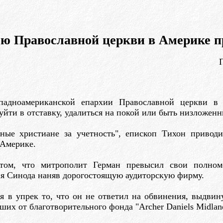
ю Православной церкви в Америке п
адноамериканской епархии Православной церкви в 
йти в отставку, удалиться на покой или быть низложенн
ные христиане за учетность", епископ Тихон приводи
 Америке.
 том, что митрополит Герман превысил свои полном
сия Синода наняв дорогостоящую аудиторскую фирму.
ся в упрек то, что он не ответил на обвинения, выдв
х от благотворительного фонда "Archer Daniels Midlan