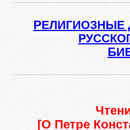
Р
ЕЛИГИОЗНЫЕ 
РУССКО
Б
И
Чтен
[О Петре Конс