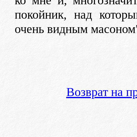
ко мне и, многозначит
покойник, над котор
очень видным масоном
Возврат на 