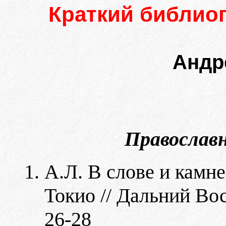
Краткий библио
Андр
Православн
А.Л. В слове и камн
Токио // Дальний Вос
26-28