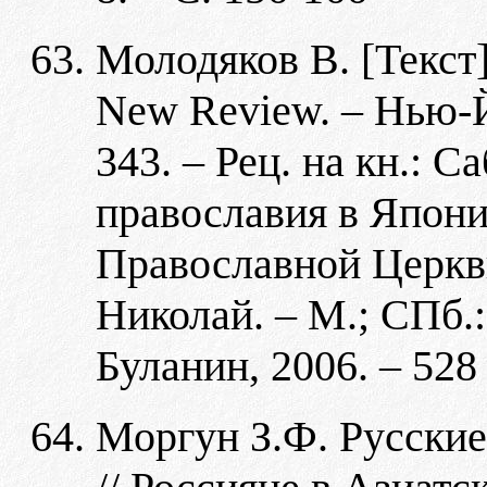
Молодяков В. [Текст]
New Review. – Нью-Йо
343. – Рец. на кн.: С
православия в Япон
Православной Церкви
Николай. – М.; СПб
Буланин, 2006. – 528 
Моргун З.Ф. Русски