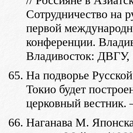
// Россияне в Азиатс
Сотрудничество на р
первой международн
конференции. Владив
Владивосток: ДВГУ, 1
На подворье Русско
Токио будет построе
церковный вестник. –
Наганава М. Японска