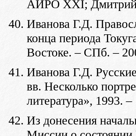
АИРО XXI; Дмитрий Б
Иванова Г.Д. Право
конца периода Токуг
Востоке. – СПб. – 20
Иванова Г.Д. Русски
вв. Несколько портре
литература», 1993. – 
Из донесения началь
Миссии о состоянии