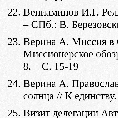
Вениаминов И.Г. Рел
– СПб.: В. Березовски
Верина А. Миссия в 
Миссионерское обозр
8. – С. 15-19
Верина А. Правосла
солнца // К единству.
Визит делегации Ав