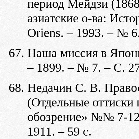
период Мейдзи (1868
азиатские о-ва: Исто
Oriens. – 1993. – № 6
Наша миссия в Япони
– 1899. – № 7. – С. 2
Недачин С. В. Право
(Отдельные оттиски
обозрение» №№ 7-12 з
1911. – 59 с.