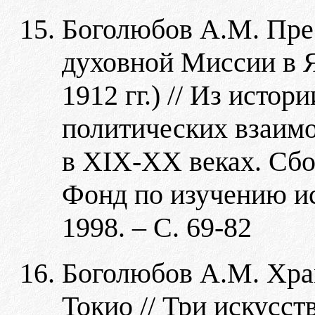
Боголюбов А.М. Прес
духовной Миссии в Я
1912 гг.) // Из исто
политических взаим
в XIX-XX веках. Сбо
Фонд по изучению и
1998. – С. 69-82
Боголюбов А.М. Хра
Токио // Три искусств