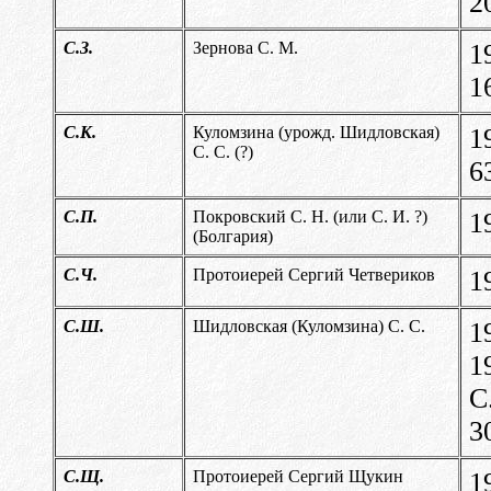
2
С.З.
Зернова С. М.
1
1
С.К.
Куломзина (урожд. Шидловская)
1
С. С. (?)
6
С.П.
Покровский С. Н. (или С. И. ?)
1
(Болгария)
С.Ч.
Протоиерей Сергий Четвериков
1
С.Ш.
Шидловская (Куломзина) С. С.
1
1
С
3
С.Щ.
Протоиерей Сергий Щукин
1