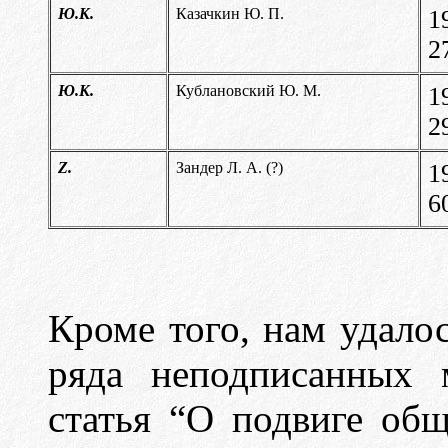
Ю.К.
Казачкин Ю. П.
1
2
Ю.К.
Кублановский Ю. М.
1
2
Z.
Зандер Л. А. (?)
1
6
Кроме того, нам удало
ряда неподписанных 
статья “О подвиге общ