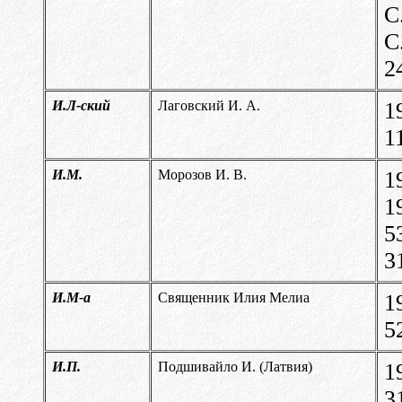
С
С
2
И.Л-ский
Лаговский И. А.
1
1
И.М.
Морозов И. В.
1
1
5
3
И.М-а
Священник Илия Мелиа
1
5
И.П.
Подшивайло И. (Латвия)
1
3