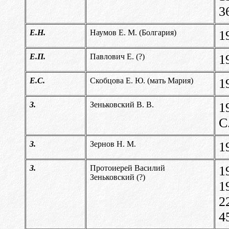
3
Е.Н
.
Наумов Е. М. (Болгария)
1
Е.П.
Павлович Е. (?)
1
Е.С.
Скобцова Е. Ю. (мать Мария)
1
З.
Зеньковский В. В.
1
С.
З.
Зернов Н. М.
1
З
.
Протоиерей Василий
1
Зеньковский (?)
1
2
4