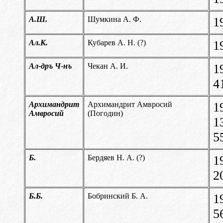
А.Ш.
Шумкина А. Ф.
1
Ал.К.
Кубарев А. Н. (?)
1
Ал-дръ Ч-нъ
Чекан А. И.
1
4
Архимандрит
Архимандрит Амвросий
1
Амвросий
(Погодин)
1
5
Б.
Бердяев Н. А. (?)
1
2
Б.Б.
Бобринский Б. А.
1
5