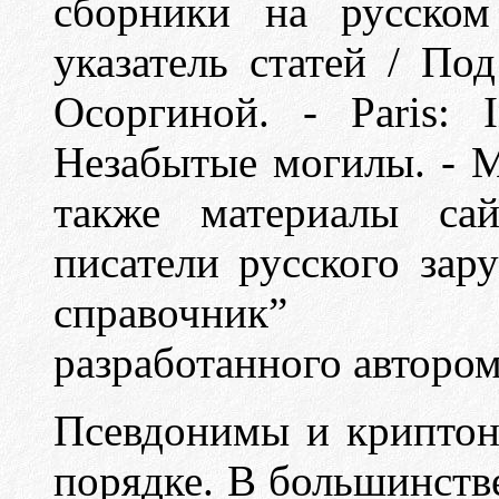
сборники на русском
указатель статей / Под
Осоргиной.
-
Paris: 
Незабытые могилы.
-
М
также материалы сай
писатели русского зар
справочник” (http
разработанного авторо
Псевдонимы и криптон
порядке. В большинстве