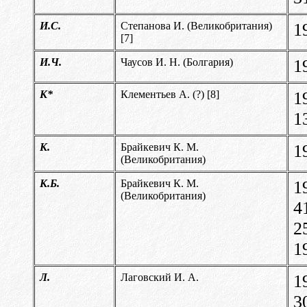
И.С.
Степанова И. (Великобритания)
1
[
7]
И.Ч.
Чаусов И. Н. (Болгария)
1
К*
Клементьев А. (?) [
8]
1
1
К.
Брайкевич К. М.
1
(Великобритания)
К.Б.
Брайкевич К. М.
1
(Великобритания)
4
2
1
Л.
Лаговский И. А.
1
3