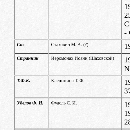
1
2
С
-
Ст.
Стахович М. А. (?)
1
Странник
Иеромонах Иоанн (Шаховской)
1
N
Т.Ф.К.
Клепинина Т. Ф.
1
3
Уделов Ф. И.
Фудель С. И.
1
1
2