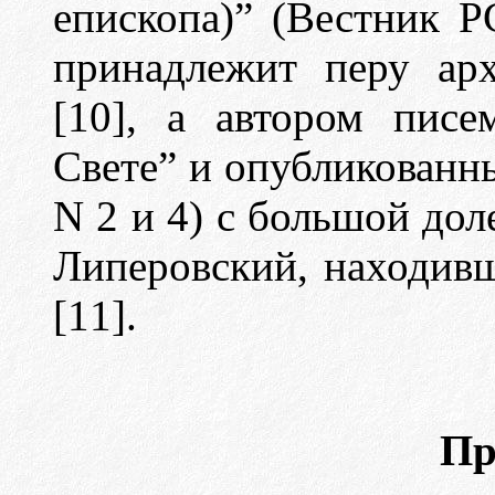
епископа)” (Вестник 
принадлежит перу арх
[
10
], а автором писе
Свете” и опубликованн
N 2 и 4) с большой дол
Липеровский, находив
[1
1].
Пр