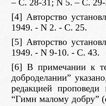
– С. 28-31; N 5. – С. 29-
[4] Авторство установ
1949. - N 2. - С. 25.
[5] Авторство установ
1949. - N 9-10. - С. 43.
[6] В примечании к т
доброделании” указано
редакцией проповеди 
“Гимн малому добру” (с