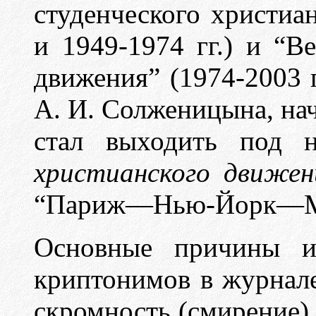
студенческого христиа
и 1949-1974 гг.) и “В
движения” (1974-2003 г
А. И. Солженицына, нач
стал выходить под н
христианского движен
“Париж—Нью-Йорк—Мо
Основные причины ис
криптонимов в журнал
скромность (смирение) 