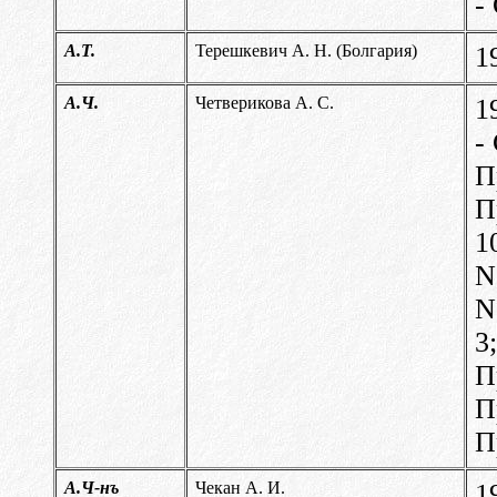
-
А.Т.
Терешкевич А. Н. (Болгария)
1
А.Ч.
Четверикова А. С.
1
-
П
П
1
N
N
3
П
П
П
А.Ч-нъ
Чекан А. И.
1