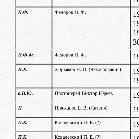
Н.Ф.
Федоров Н. Ф.
1
1
1
3
Н.Ф.Ф.
Федоров Н. Ф.
1
Н.Х.
Хирьяков Н. П. (Чехословакия)
1
1
о.В.Ю.
Протоиерей Виктор Юрьев
1
П.
Плюханов Б. В. (Латвия)
1
П.К.
Ковалевский П. Е. (?)
1
П.К.
Ковалевский П. Е. (?)
1