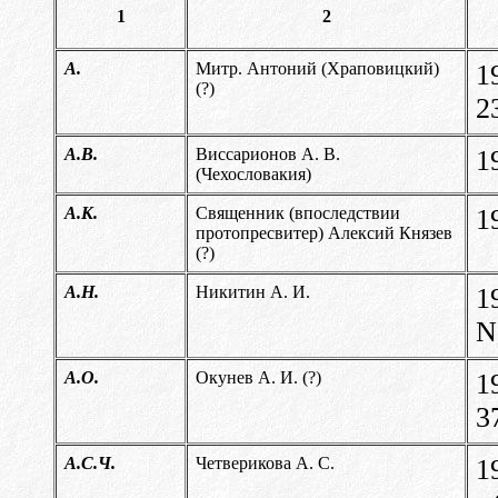
1
2
А.
Митр. Антоний (Храповицкий)
1
(?)
2
А.В.
Виссарионов А. В.
1
(Чехословакия)
А.К.
Священник (впоследствии
1
протопресвитер) Алексий Князев
(?)
А.Н.
Никитин А. И.
1
N
А.О.
Окунев А. И. (?)
1
3
А.С.Ч.
Четверикова А. С.
1