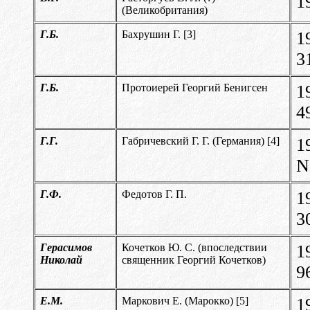
1
(Великобритания)
Г.Б.
Бахрушин Г. [
3]
1
3
Г.Б.
Протоиерей Георгий Бенигсен
1
4
Г.Г.
Габричевский Г. Г. (Германия) [
4]
1
N
Г.Ф.
Федотов Г. П.
1
3
Герасимов
Кочетков Ю. С. (впоследствии
1
Николай
священник Георгий Кочетков)
9
Е.М.
Маркович Е. (Марокко) [
5]
1