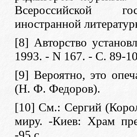
Всероссийской гос
иностранной литератур
[8] Авторство установ
1993. - N 167. - С. 89-1
[9] Вероятно, это опеч
(Н. Ф. Федоров).
[10] См.: Сергий (Коро
миру. -Киев: Храм пре
-95 с.