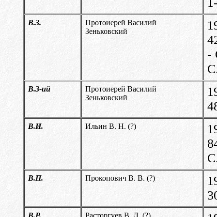
1
В.З.
Протоиерей Василий
1
Зеньковский
4
-
С
В.З-ий
Протоиерей Василий
1
Зеньковский
4
В.И.
Ильин В. Н. (?)
1
8
С
В.П.
Прокопович В. В. (?)
1
3
В.Р.
Расторгуев В. Л. (?)