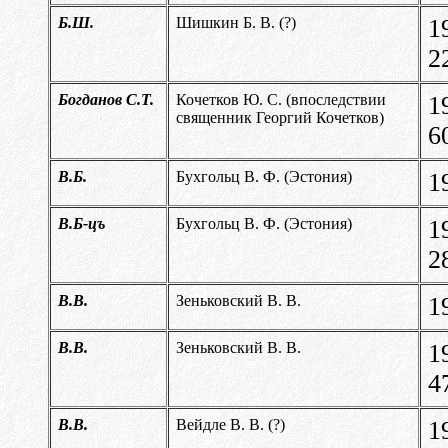
Б.Ш.
Шишкин Б. В. (?)
1
2
Богданов С.Т.
Кочетков Ю. С. (впоследствии
1
священник Георгий Кочетков)
6
В.Б.
Бухгольц В. Ф. (Эстония)
1
В.Б-цъ
Бухгольц В. Ф. (Эстония)
1
2
В.В.
Зеньковский В. В.
1
В.В.
Зеньковский В. В.
1
4
В.В.
Вейдле В. В. (?)
1