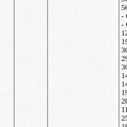
5
-
-
1
1
3
2
3
1
1
1
2
1
2
1