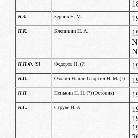
1
Н.З.
Зернов Н. М.
1
Н.К.
Клепинин Н. А.
1
N
N
Н.Н.Ф.
[9]
Федоров Н. (?)
1
Н.О.
Озолин Н. или Осоргин Н. М. (?)
1
Н.П.
Пенькин Н. Н. (?) (Эстония)
1
Н.С.
Струве Н. А.
1
1
1
3