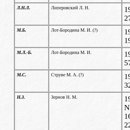
Л.Н.Л.
Липеровский Л. Н.
1
2
М.Б.
Лот-Бородина М. И. (?)
1
1
М.Л.-Б.
Лот-Бородина М. И.
1
5
М.С.
Струве М. А. (?)
1
3
Н.З.
Зернов Н. М.
1
N
1
2