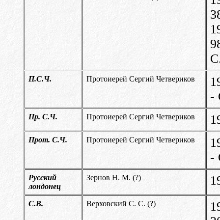
3
1
9
С
П.С.Ч.
Протоиерей Сергий Четвериков
1
-
Пр. С.Ч.
Протоиерей Сергий Четвериков
1
Прот. С.Ч.
Протоиерей Сергий Четвериков
1
-
Русский
Зернов Н. М. (?)
1
лондонец
С.В.
Верховский С. С. (?)
1