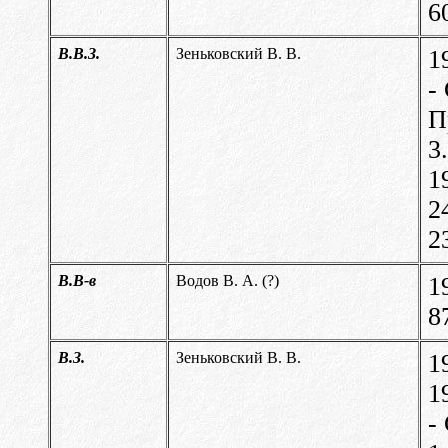
6
В.В.З.
Зеньковский В. В.
1
-
П
3
1
2
2
В.В-в
Водов В. А. (?)
1
8
В.З.
Зеньковский В. В.
1
1
-