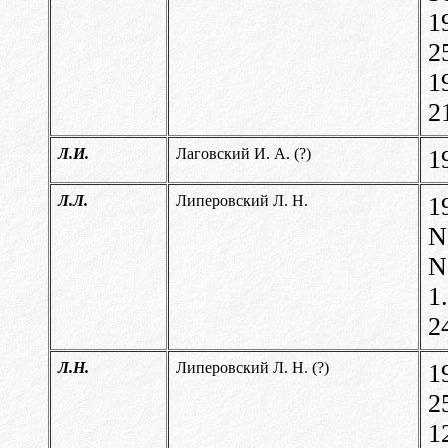
1
2
1
2
Л.И.
Лаговский И. А. (?)
1
Л.Л.
Липеровский Л. Н.
1
N
N
1
2
Л.Н.
Липеровский Л. Н. (?)
1
2
1