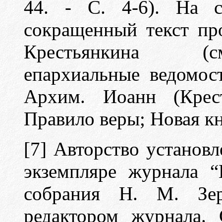
44. - С. 4-6). На с
сокращенный текст пр
Крестьянкина (см
епархиальные ведомост
Архим. Иоанн (Крест
Правило веры; Новая кни
[7] Авторство установ
экземпляре журнала 
собрания Н. М. Зе
редактором журнала.