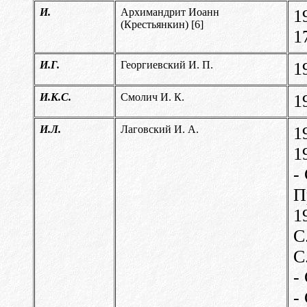
И.
Архимандрит Иоанн
1
(Крестьянкин) [
6]
1
И.Г.
Георгиевский И. П.
1
И.К.С.
Смолич И. К.
1
И.Л.
Лаговский И. А.
1
1
-
П
1
С
С
-
-