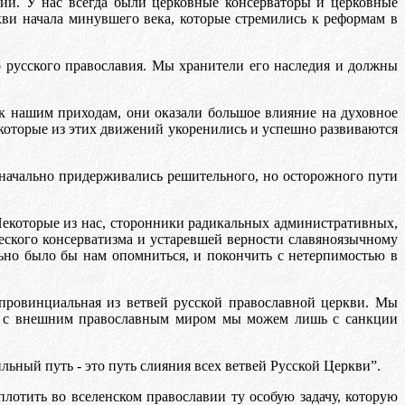
ний. У нас всегда были церковные консерваторы и церковные
кви начала минувшего века, которые стремились к реформам в
о русского православия. Мы хранители его наследия и должны
к нашим приходам, они оказали большое влияние на духовное
екоторые из этих движений укоренились и успешно развиваются
оначально придерживались решительного, но осторожного пути
 Некоторые из нас, сторонники радикальных административных,
еского консерватизма и устаревшей верности славяноязычному
ьно было бы нам опомниться, и покончить с нетерпимостью в
 провинциальная из ветвей русской православной церкви. Мы
я с внешним православным миром мы можем лишь с санкции
ьный путь - это путь слияния всех ветвей Русской Церкви”.
лотить во вселенском православии ту особую задачу, которую