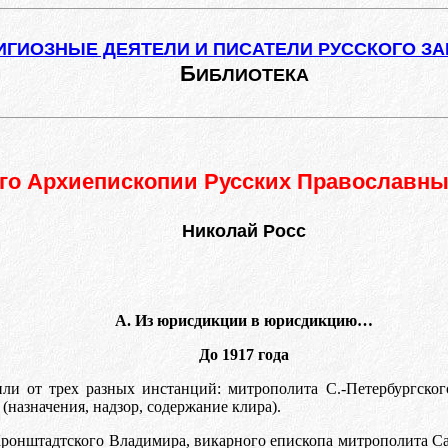
ИГИОЗНЫЕ ДЕЯТЕЛИ И ПИСАТЕЛИ РУССКОГО З
Б
ИБЛИОТЕКА
о Архиепископии Русских Православны
Николай Росс
А. Из юрисдикции в юрисдикцию…
До 1917 года
ли от трех разных инстанций: митрополита С.-Петербургског
(назначения, надзор, содержание клира).
ронштадтского Владимира, викарного епископа митрополита Сан