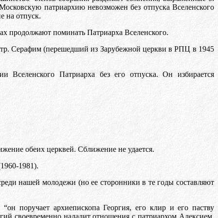
в Московскую патриархию невозможен без отпуска Вселенского
е на отпуск.
квах продолжают поминать Патриарха Вселенского.
 митр. Серафим (перешедший из Зарубежной церкви в РПЦ в 1945
и Вселенского Патриарха без его отпуска. Он избирается
ижение обеих церквей. Сближение не удается.
1960-1981).
среди нашей молодежи (но ее сторонники в те годы составляют
 “он поручает архиепископа Георгия, его клир и его паству
оргий своевременно наладит отношения с патриархом Алексием,