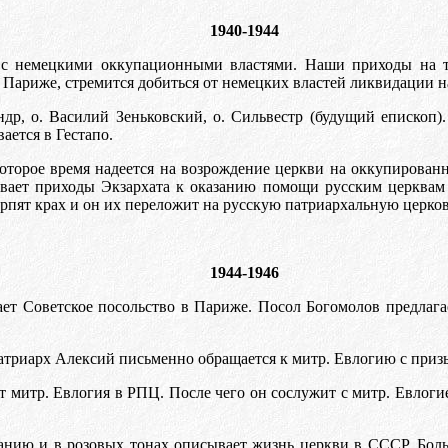
1940-1944
с немецкими оккупационными властями. Наши приходы на те
 Париже, стремится добиться от немецких властей ликвидации н
ндр, о. Василий Зеньковский, о. Сильвестр (будущий еписко
ается в Гестапо.
торое время надеется на возрождение церкви на оккупированн
ывает приходы Экзархата к оказанию помощи русским церквам 
ерпят крах и он их переложит на русскую патриархальную церко
1944-1946
щает Советское посольство в Париже. Посол Богомолов предла
триарх Алексий письменно обращается к митр. Евлогию с призыв
т митр. Евлогия в РПЦ. После чего он сослужит с митр. Евлог
анию и в розовых тонах описывает жизнь церкви в СССР. Боль