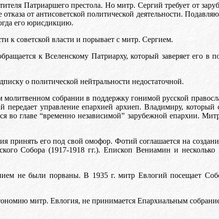
тителя Патриаршего престола. Но митр. Сергий требует от зар
ме отказа от антисоветской политической деятельности. Подавл
огда его юрисдикцию.
и к советской власти и порывает с митр. Сергием.
бращается к Вселенскому Патриарху, который заверяет его в п
дписку о политической нейтральности недостаточной.
м молитвенном собрании в поддержку гонимой русской правосла
ий передает управление епархией архиеп. Владимиру, который 
ся во главе “временно независимой” зарубежной епархии. Митр
я принять его под свой омофор. Фотий соглашается на создани
кого Собора (1917-1918 гг.). Епископ Вениамин и несколько
ием не были порваны. В 1935 г. митр Евлогий посещает Соб
втономию митр. Евлогия, не принимается Епархиальным собрани