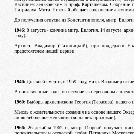
Василием Зеньковским и проф. Карташевом. Собрание тр
Патриарха. Митр. Николай обещает сохранение автономии 
До получения отпуска из Константинополя, митр. Евлоги
1946:
8 августа - кончина митр. Евлогия. 14 августа, а
году).
Архиеп. Владимир (Тихоницкий), при поддержки Епар
предстоятелем нашей церкви.
1946:
До своей смерти, в 1959 году, митр. Владимир ост
В послевоенные годы, он вступает в переговоры с предс
1960:
Выборы архиепископа Георгия (Тарасова), нашего п
Мысль о желательности создания на основе нашего Экзар
лишь небольшое меньшинство наших прихожан).
1966:
26 декабря 1965 г., митр. Георгий получает пис
попечительству и отеческой любви Патриарха Московско