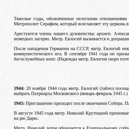
Тяжелые годы, обозначенные нелегкими отношениями 
Митрополит Серафим, который возглавляет эту церковь в
Арестуются члены нашего духовенства: архиеп. Алекса
немецких лагерях. Митр. Евлогий вызывается и допрашив
После нападения Германии на СССР, митр. Евлогий неко
коммунистического ига. В сентябре 1941 года он приз
богослужебных книг. (Надежды митр. Евлогия скоро пот
1944:
20 ноября 1944 года митр. Евлогий (тайно) посе
выбрать Патриарха Московского (январь-февраль 1945 г.)
1945:
Приглашение приходит после окончания Собора. Па
В августе 1945 года митр. Николай Крутицкий принимае
на рю Дарю.
Митр. Николай затем обращается к Епархиальному собр