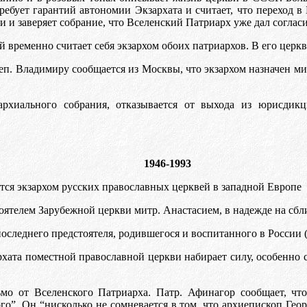
ебует гарантий автономии Экзархата и считает, что переход 
и заверяет собрание, что Вселенский Патриарх уже дал согласи
й временно считает себя экзархом обоих патриархов. В его цер
рхиеп. Владимиру сообщается из Москвы, что экзархом назначен
хиального собрания, отказывается от выхода из юрисдикци
1946-1993
ается экзархом русских православных церквей в западной Европе
тоятелем Зарубежной церкви митр. Анастасием, в надежде на сбл
оследнего предстоятеля, родившегося и воспитанного в России (
хата поместной православной церкви набирает силу, особенно 
ьмо от Вселенского Патриарха. Патр. Афинагор сообщает, что
го”. Он “нисколько не сомневается в том, что архиепископ Ге