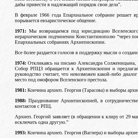
дабы привести в надлежащий порядок свои дела”.
В феврале 1966 года Епархиальное собрание решает в
порывается евхаристическое общение.
1971:
Мы возвращаемся под юрисдикцию Вселенского 
иерархическом подчинении Константинополю “через пос
Епархиальных собраниях Архиепископии.
Все более раздается голосов в поддержку мысли о созда
1974:
Откликаясь на письмо Александра Солженицына, 
Собор РПЦЗ обращается к Архиепископии и предлагает
руководство считает, что невозможен какой-либо диал
место под омофором Вселенского престола.
1981:
Кончина архиеп. Георгия (Тарасова) и выборы архие
1988:
Празднование Архиепископией, в сотрудничеств
контактов с РПЦ.
Архиеп. Георгий заявляет (в обращении к клиру от 29 м
исключать одна другую.”
1993:
Кончина архиеп. Георгия (Вагнера) и выборы архие