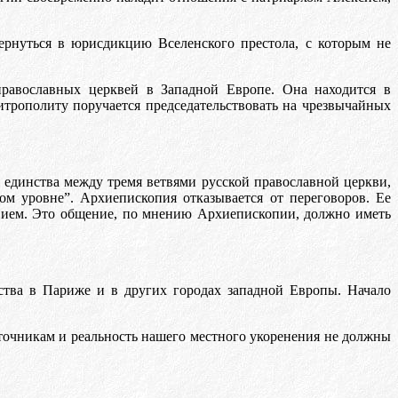
ернуться в юрисдикцию Вселенского престола, с которым не
равославных церквей в Западной Европе. Она находится в
итрополиту поручается председательствовать на чрезвычайных
единства между тремя ветвями русской православной церкви,
м уровне”. Архиепископия отказывается от переговоров. Ее
лавием. Это общение, по мнению Архиепископии, должно иметь
ства в Париже и в других городах западной Европы. Начало
сточникам и реальность нашего местного укоренения не должны