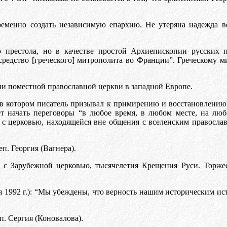
ременно создать независимую епархию. Не утеряна надежда в
престола, но в качестве простой Архиепископии русских п
редство [греческого] митрополита во Франции”. Греческому м
нии поместной православной церкви в западной Европе.
в котором писатель призывал к примирению и восстановлению 
 начать переговоры “в любое время, в любом месте, на любо
ог с церковью, находящейся вне общения с вселенским правос
п. Георгия (Вагнера).
е с Зарубежной церковью, тысячелетия Крещения Руси. Торже
ая 1992 г.): “Мы убеждены, что верность нашим историческим и
п. Сергия (Коновалова).