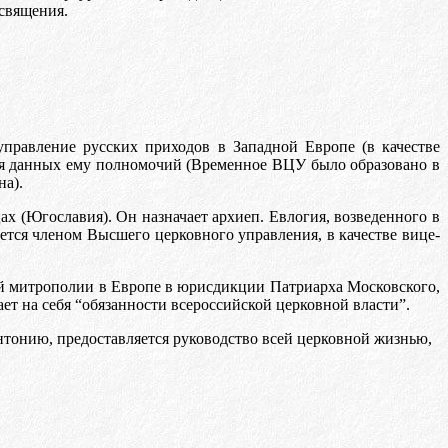
священия.
правление русских приходов в Западной Европе (в качестве
ия данных ему полномочий (Временное ВЦУ было образовано в
на).
х (Югославия). Он назначает архиеп. Евлогия, возведенного в
ается членом Высшего церковного управления, в качестве вице-
ой митрополии в Европе в юрисдикции Патриарха Московского,
ет на себя “обязанности всероссийской церковной власти”.
тонию, предоставляется руководство всей церковной жизнью,