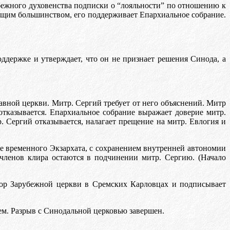
убежного духовенства подписки о “лояльности” по отношению к
яющим большинством, его поддерживает Епархиальное собрание.
оддержке и утверждает, что он не признает решения Синода, а
вной церкви. Митр. Сергий требует от него объяснений. Митр
отказывается. Епархиальное собрание выражает доверие митр.
. Сергий отказывается, налагает прещение на митр. Евлогия и
е временного Экзархата, с сохранением внутренней автономии
 членов клира остаются в подчинении митр. Сергию. (Начало
ор Зарубежной церкви в Сремских Карловцах и подписывает
ем. Разрыв с Синодальной церковью завершен.