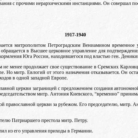
ования с прочими иерархическими инстанциями. Он совершал по
1917-1940
чается митрополитом Петроградским Вениамином временное у
й обращается в Высшее церковное управление для подтвержден
 окормления Юга России, находившегося под властью ген. Деники
м не менее продолжает свое существование в Сремских Карловца
е. Но митр. Евлогий от этого назначения отказывается. Он ост
иходов в одной западной Европе.
славной церкви заграницей с предложением создания автономн
председательством митр. Антония Киевского, “временно” принима
 православной церкви за рубежом. Его председателю, митр. Ан
телю Патриаршего престола митр. Петру.
ил из его управления приходы в Германии.