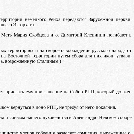
рритории немецкого Рейха передаются Зарубежной церкви.
ашего Экзархата.
п). Мать Мария Скобцова и о. Димитрий Клепинин погибают в
ых территориях и на скорое освобождение русского народа от
на Восточной территории путем сбора для них икон, утвари,
вь, возрожденную Сталиным.)
гает прислать ему приглашение на Собор РПЦ, который должен
ом вернуться в лоно РПЦ, не требуя от него покаяния.
ием и сонмом нашего духовенства в Александро-Невском соборе
шинство членов собрания разделяет сомнения, выраженные о.