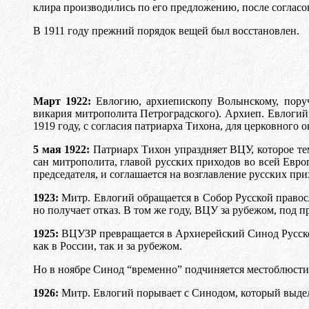
клира производились по его предложению, после соглас
В 1911 году прежний порядок вещей был восстановлен.
Март 1922:
Евлогию, архиепископу Волынскому, пору
викария митрополита Петроградского). Архиеп. Евлоги
1919 году, с согласия патриарха Тихона, для церковного
5 мая 1922:
Патриарх Тихон упраздняет ВЦУ, которое те
сан митрополита, главой русских приходов во всей Европ
председателя, и соглашается на возглавление русских пр
1923:
Митр. Евлогий обращается в Собор Русской право
но получает отказ. В том же году, ВЦУ за рубежом, под 
1925:
ВЦУЗР превращается в Архиерейский Синод Русской
как в России, так и за рубежом.
Но в ноябре Синод “временно” подчиняется местоблюсти
1926:
Митр. Евлогий порывает с Синодом, который выдел