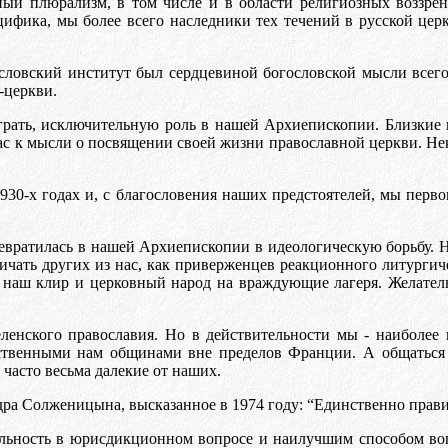
ный плюрализм, в том числе и в области религиозных воззре
цифика, мы более всего наследники тех течений в русской цер
ословский институт был сердцевиной богословской мысли всег
-церкви.
рать, исключительную роль в нашей Архиепископии. Близкие 
 нас к мысли о посвящении своей жизни православной церкви. Н
30-х годах и, с благословения наших предстоятелей, мы перв
превратилась в нашей Архиепископии в идеологическую борьбу.
ичать других из нас, как приверженцев реакционного литургич
т наш клир и церковный народ на враждующие лагеря. Желател
ленского православия. Но в действительности мы - наиболее
дственными нам общинами вне пределов Франции. А общатьс
часто весьма далекие от наших.
ра Солженицына, высказанное в 1974 году: “Единственно правил
ильность в юрисдикционном вопросе и наилучшим способом воп