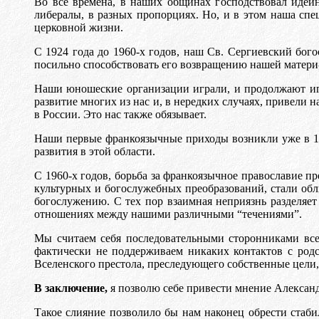
Во все времена, в наших общинах господствовал идей
либералы, в разных пропорциях. Но, и в этом наша спе
церковной жизни.
С 1924 года до 1960-х годов, наш Св. Сергиевский бог
посильно способствовать его возвращению нашей матери
Наши юношеские организации играли, и продолжают иг
развитие многих из нас и, в нередких случаях, привели
в России. Это нас также обязывает.
Наши первые франкоязычные приходы возникли уже в 19
развития в этой области.
С 1960-х годов, борьба за франкоязычное православие 
культурных и богослужебных преобразований, стали обл
богослужению. С тех пор взаимная неприязнь разделяе
отношениях между нашими различными “течениями”.
Мы считаем себя последовательными сторонниками все
фактически не поддерживаем никаких контактов с ро
Вселенского престола, преследующего собственные цели, 
В заключение,
я позволю себе привести мнение Александ
Такое слияние позволило бы нам наконец обрести стаб