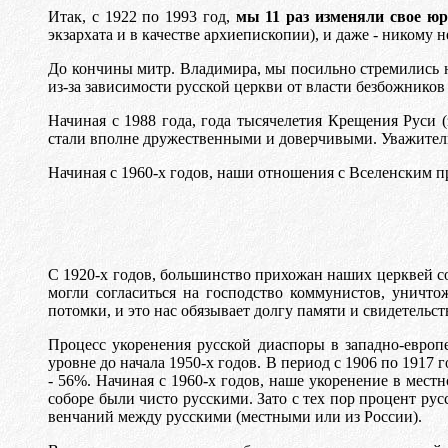
Итак, с 1922 по 1993 год,
мы 11 раз изменяли свое ю
экзархата и в качестве архиепископии), и даже - никому н
До кончины митр. Владимира, мы посильно стремились н
из-за зависимости русской церкви от власти безбожнико
Начиная с 1988 года, года тысячелетия Крещения Руси 
стали вполне дружественными и доверчивыми. Уважитель
Начиная с 1960-х годов, наши отношения с Вселенским п
С 1920-х годов, большинство прихожан наших церквей со
могли согласиться на господство коммунистов, уничт
потомки, и это нас обязывает долгу памяти и свидетельст
Процесс укоренения русской диаспоры в западно-европе
уровне до начала 1950-х годов. В период с 1906 по 1917 
- 56%. Начиная с 1960-х годов, наше укоренение в мест
соборе были чисто русскими. Зато с тех пор процент ру
венчаний между русскими (местными или из России).