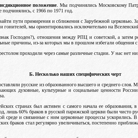
рисдикционное положение
. Мы подчинялись Московскому Патр
е подчинялись, с 1966 по 1971 год.
айти пути примирения и сближения с Зарубежной церковью. За
в и гонителей, мы ориентировались исключительно на Вселенски
(знак Господен?), отношения между РПЦ и советской, а затем 
ные причины, из-за которых мы в прошлом избегали общения с
рестолом проходили через самые различные стадии. У нас нет ни
Б. Несколько наших специфических черт
ставляли русские из образованного высшего и среднего слоя. М
ожающих духовные, культурные и социальные ценности России
ва.
йских странах был активен с самого начала ее образования, 
год, лишь 60% браков в русской парижской церкви были чисто рус
ной среде и связанные с ним церковные процессы ускорились. В
сских браков стал регулярно увеличиваться, постепенно прибли