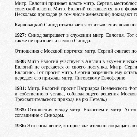
Митр. Евлогий признает власть митр. Сергия, местоблюс
советской власти. Митр. Евлогий соглашается, но в фор
Несколько приходов (в том числе женевский) покидают т
Карловацкий Синод отказывается от изъявления лояльност
1927:
Синод запрещает в служении митр. Евлогия. Тот о
также не признает и самого Синода.
Отношения с Москвой портятся: митр. Сергий считает по
1930:
Митр Евлогий участвует в Англии в экуменическо
Евлогий не отрекается от своего поступка. Митр. Серг
Евлогию. Тот просит митр. Сергия разрешить ему остать
передает его приходы митр. Литовскому Евлеферию.
1931:
Митр. Евлогий просит Патриарха Вселенского Фоти
и собственного устава, соблюдающего решения Московс
Трехсвятительского прихода на рю Петель.)
1935:
Отношения между митр. Евлогием и митр. Антон
соглашение с Синодом.
1936:
Это соглашение, которое значительно сокращает а