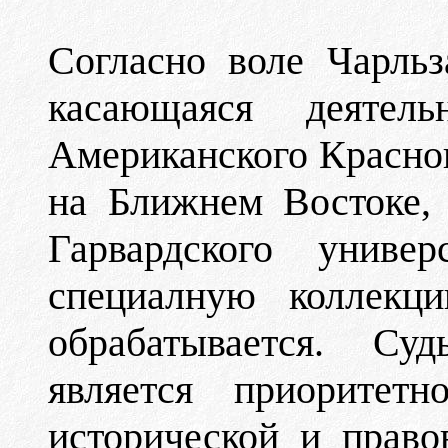
Согласно воле Чарльз
касающаяся деятел
Американского Красног
на Ближнем Востоке, 
Гарвардского униве
специалную коллекц
обрабатывается. Су
является приоритетн
исторической и право