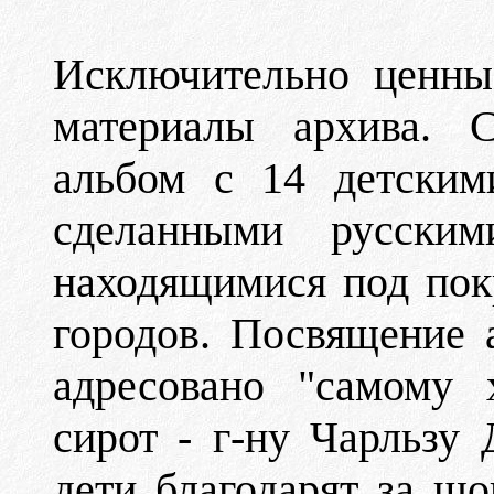
Исключительно ценны
материалы архива. 
альбом с 14 детским
сделанными русски
находящимися под пок
городов. Посвящение 
адресовано "самому 
сирот - г-ну Чарльзу
дети благодарят за ш