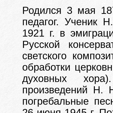
Родился 3 мая 187
педагог. Ученик Н
1921 г. в эмиграц
Русской консерв
светского компози
обработки церковн
духовных хора
произведений Н. Н
погребальные песн
26 июня 1945 г. П