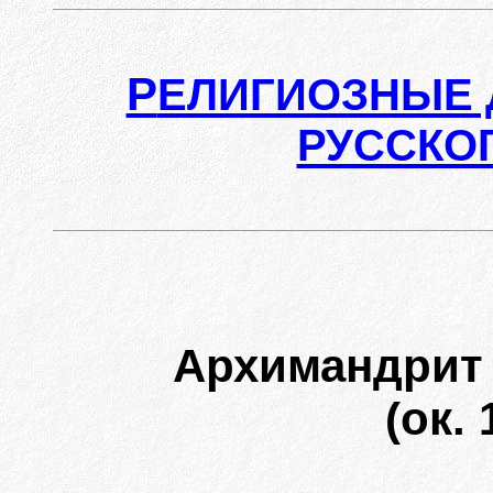
Р
ЕЛИГИОЗНЫЕ 
РУССКО
Архимандри
(ок. 