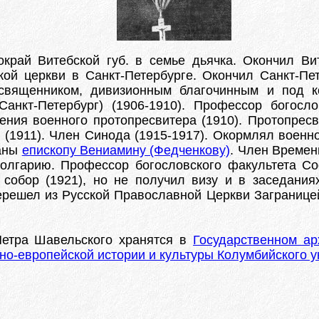
бокрай Витебской губ. в семье дьячка. Окончил В
кой церкви в Санкт-Петербурге. Окончил Санкт-Пе
священником, дивизионным благочинным и под 
анкт-Петербург) (1906-1910). Профессор богосло
ления военного протопресвитера (1910). Протопрес
 (1911). Член Синода (1915-1917). Окормлял военн
даны
епископу Вениамину (Федченкову)
. Член Времен
Болгарию. Профессор богословского факультета Со
 собор (1921), но не получил визу и в заседани
 перешел из Русской Православной Церкви Заграниц
Петра Шавельского хранятся в
Государственном ар
но-европейской истории и культуры Колумбийского 