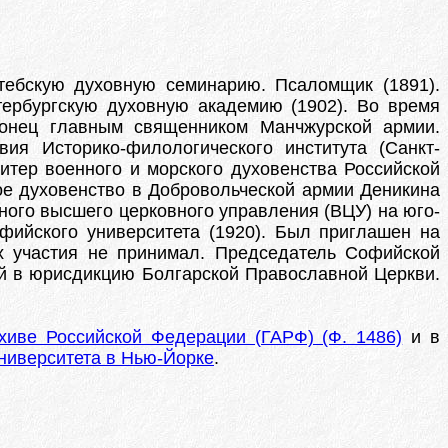
итебскую духовную семинарию. Псаломщик (1891).
тербургскую духовную академию (1902). Во время
конец главным священником Манчжурской армии.
вия Историко-филологического института (Санкт-
витер военного и морского духовенства Российской
ое духовенство в Добровольческой армии Деникина
ного высшего церковного управления (ВЦУ) на юго-
фийского университета (1920). Был приглашен на
ях участия не принимал. Председатель Софийской
ей в юрисдикцию Болгарской Православной Церкви.
хиве Российской Федерации (ГАРФ) (Ф. 1486)
и в
университета в Нью-Йорке
.