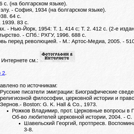
 с. (на болгарском языке).
лу. - София, 1934 (на болгарском языке).
38. 64 с.
1939. 83 с.
 - Нью-Йорк, 1954: Т. 1. 414 с; Т. 2. 412 с. (2-е изда
рство. - СПб.: РХГУ, 1996. 688 с.
вь перед революцией. - М.: Артос-Медиа, 2005. - 510
 Интернете см.:
 2
.
авлено по источникам:
Русские писатели эмиграции: Биографические сведе
религиозной философии, церковной истории и правос
Зернов.- Boston: G. K. Hall & Co., 1973.
Рожков Владимир, прот. Церковные вопросы в Г
Об-во любителей церковной истории, 2004. - С. 
Шавельский Георгий, протпресв. Воспоминан
3-8.