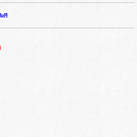
ЖЬЯ
й