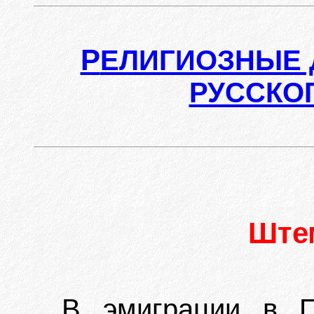
Р
ЕЛИГИОЗНЫЕ 
РУССКО
Ште
В эмиграции в П