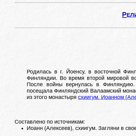
Р
ЕЛ
Родилась в г. Йоенсу, в восточной Фи
Финляндии. Во время второй мировой вой
После войны вернулась в Финляндию. 
посещала Финляндский Валаамский монаст
из этого монастыря
схиигум. Иоанном (Ал
Составлено по источникам:
Иоанн (Алексеев), схиигум. Загляни в свое