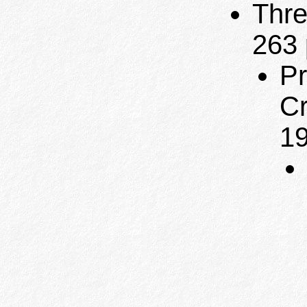
Thre
263 
Pr
Cr
19