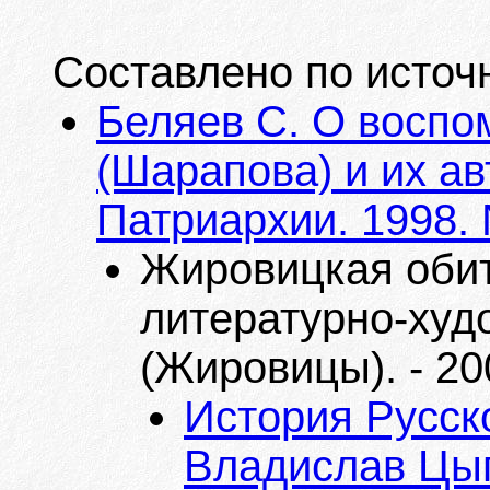
Составлено по источ
Беляев С. О воспо
(Шарапова) и их ав
Патриархии. 1998. 
Жировицкая обит
литературно-худ
(Жировицы). - 200
История Русско
Владислав Цып