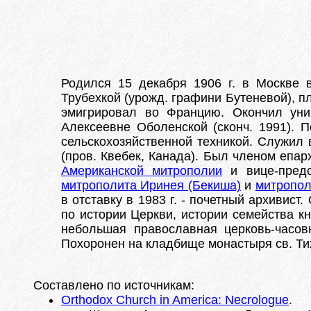
Родился 15 декабря 1906 г. в Москве 
Трубехкой (урожд. графини Бутеневой), п
эмигрировал во Францию. Окончил унив
Алексеевне Оболенской (сконч. 1991). П
сельскохозяйственной техникой. Служил 
(пров. Квебек, Канада). Был членом епар
Американской митрополии
и вице-предс
митрополита Иринея (Бекиша)
и
митропол
в отставку в 1983 г. - почетный архивис
по истории Церкви, истории семейства кн
небольшая православная церковь-часов
Похоронен на кладбище монастыря св. Тих
Составлено по источникам:
Orthodox Church in America: Necrologue
.