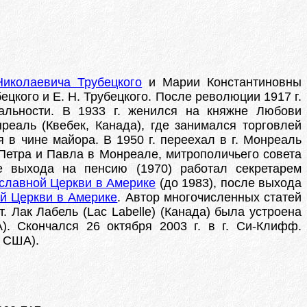
Николаевича Трубецкого
и Марии Константиновны
цкого и Е. Н. Трубецкого. После революции 1917 г.
иальности. В 1933 г. женился на княжне Любови
реаль (Квебек, Канада), где занимался торговлей
в чине майора. В 1950 г. переехал в г. Монреаль
 Петра и Павла в Монреале, митрополичьего совета
 выхода на пенсию (1970) работал секретарем
славной Церкви в Америке
(до 1983), после выхода
й Церкви в Америке
. Автор многочисленных статей
. Лак Лабель (Lac Labelle) (Канада) была устроена
. Скончался 26 октября 2003 г. в г. Си-Клифф.
, США).