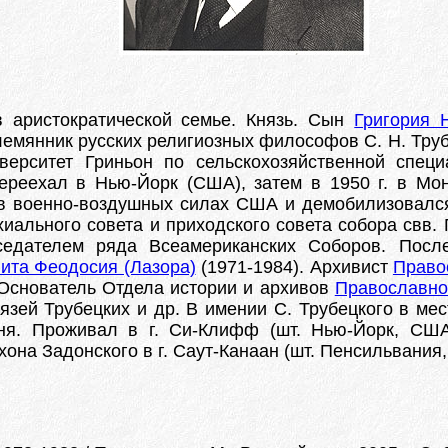
в аристократической семье. Князь. Сын
Григория 
лемянник русских религиозных философов С. Н. Трубе
ерситет Гриньон по сельскохозяйственной спец
ереехал в Нью-Йорк (США), затем в 1950 г. в Мон
в военно-воздушных силах США и демобилизовался 
хиального совета и приходского совета собора свв.
едателем ряда Всеамериканских Соборов. После
ита Феодосия (Лазора)
(1971-1984). Архивист
Право
т. Основатель Отдела истории и архивов
Православно
язей Трубецких и др. В имении С. Трубецкого в мест
ня. Проживал в г. Си-Клифф (шт. Нью-Йорк, США)
она Задонского в г. Саут-Канаан (шт. Пенсильвания