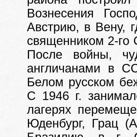
Вознесения Госп
Австрию, в Вену, 
священником 2-го 
После войны, чу
англичанами в С
Белом русском беж
С 1946 г. занимал
лагерях перемещен
Юденбург, Грац (А