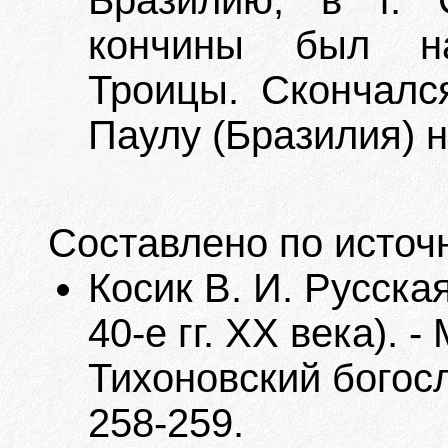
Бразилию, в г. 
кончины был на
Троицы. Скончался
Паулу (Бразилия) н
Составлено по источ
Косик В. И. Русска
40-е гг. XX века). 
Тихоновский богосл
258-259.