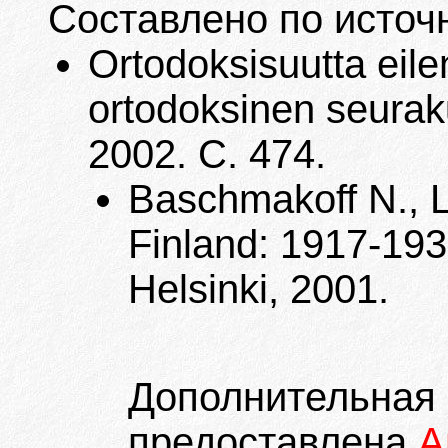
Составлено по источ
Ortodoksisuutta eile
ortodoksinen seuraku
2002. С. 474.
Baschmakoff N., L
Finland: 1917-1939
Helsinki, 2001.
Дополните
предоставлена
А