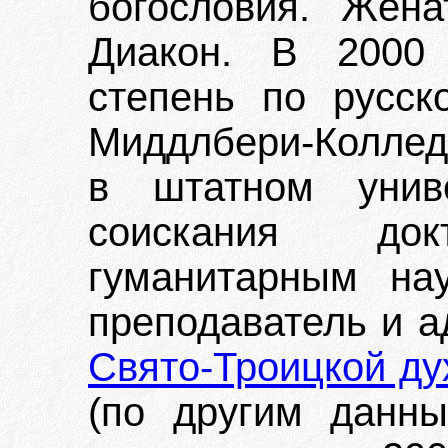
богословия. Жена
Диакон. В 2000 
степень по русск
Миддлбери-Колледж
в штатном унив
соискания до
гуманитарным на
преподаватель и а
Свято-Троицкой ду
(по другим данны