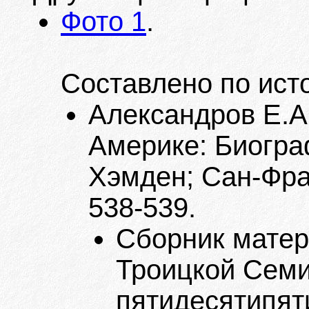
Фото 1
.
Составлено по ист
Александров Е.А
Америке: Биогра
Хэмден; Сан-Фран
538-539.
Сборник матер
Троицкой Семи
пятидесятипят