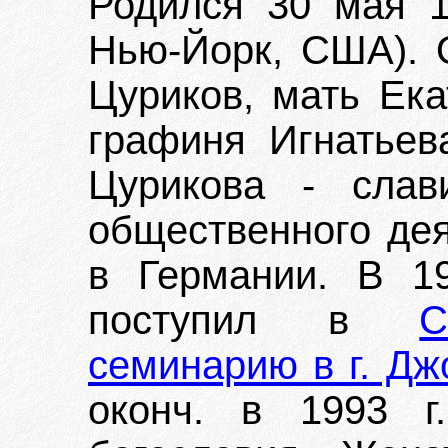
Родился 30 мая 19
Нью-Йорк, США). 
Цуриков, мать Ека
графиня Игнатьев
Цурикова - слав
общественного де
в Германии. В 1
поступил в
С
семинарию в г. Д
оконч. в 1993 г