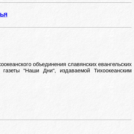
ЖЬЯ
хоокеанского объединения славянских евангельских
р газеты "Наши Дни", издаваемой Тихоокеанским