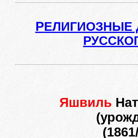
Р
ЕЛИГИОЗНЫЕ 
РУССКО
Яшвиль
Нат
(урож
(1861