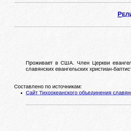
Р
ЕЛ
Проживает в США. Член Церкви евангель
славянских евангельских христиан-баптист
Составлено по источникам:
Сайт Тихоокеанского объединения славянс